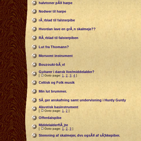
halvtoner pÃ¥ harpe
Nodwer til harpe
rÃ¸rblad til falsterpibe
Hvordan lave en grÃ¸n skalmeje??
RÃ¸rblad til falsterpiben
Lut fra Thomann?
Morsomt instrument
Bouzouki-bÃ¸vl
Guitarer i dansk live/middelalder?
[
Goto page:
1
,
2
,
3
,
4
]
Celtisk og Folk musik
Min lut brummer.
SÃ¸ger anskafning samt undervisning i Hurdy Gurdy
Akustisk basinstrument
[
Goto page:
1
,
2
]
Offerdalspibe
MiddelalderflÃ¸jte
[
Goto page:
1
,
2
,
3
]
Stemning af skalmejer, dvs ogsÃ¥ af sÃ¦kkepiber.