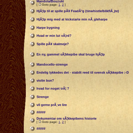
Mandola/Bouzuki
[
Goto page:
1
,
2
]
HjÃ¦lp til at spille pÃ¥ FeadÃ³g (tinwhistle/blikflÃ¸jte)
HjÃ¦lp mig med at kickstarte min nÃ¸gleharpe
Harpe bygning
Hvad er min lut vÃ¦rd?
Spille pÃ¥ skalmeje?
En ny, gammel sÃ¦kkepibe skal bruge hjÃ¦lp
Mandocello-strenge
Endelig lykkedes det - stabilt reed til svensk sÃ¦kkepibe :-D
violin bue?
hvad for noget trÃ¦ ?
Strenge
vil gerne prÃ¸ve lire
#####
Dokumentar om sÃ¦kkepibens historie
[
Goto page:
1
,
2
]
#####