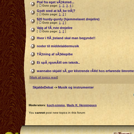
Pral fra eget vÃ¦rksted...
[
Goto page:
1
,
2
,
3
,
4
]
Godt sted at kÃ¸be trÃ¦?
[
Goto page:
1
,
2
]
$20 hurdy-gurdy (hjemmelavet drejelire)
[
Goto page:
1
,
2
]
Valg af fÃ¸rste drejelire
[
Goto page:
1
,
2
]
Hvor i flÃ¸jteland skal man begynde!!
noder til middelaldermusik
TÃ¦tning af sÃ¦kkepibe
Et spÃ¸rgsmÃ¥l om teknik..
wannabe-skjald sÃ¸ger klistrende rÃ¥d hos erfarende limrotte
[
Mark all topics read
]
SkjaldeDebat
->
Musik og instrumenter
Moderators:
koch-simms
,
Mads K. Henningsen
You
cannot
post new topics in this forum