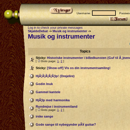
Username:
Passwor
Log in to check your private messages
SkjaldeDebat
->
Musik og instrumenter
->
Musik og instrumenter
Topics
Sticky:
Historiske instrumenter i billedkunsten (Guf til Ã¸jnen
[
Goto page:
1
,
2
]
Sticky:
[Show-off] Vis os din instrumentsamling!
HjÃ¦Ã¦Ã¦Ã¦Ã¦lp! (Drejelire)
Godin Inuk
Gammel kantele
HjÃ¦lp med harmonika
Rundrejse i instrumentland
[
Goto page:
1
,
2
]
irske sange
Gode sange til nybegynder pÃ¥ guitar?