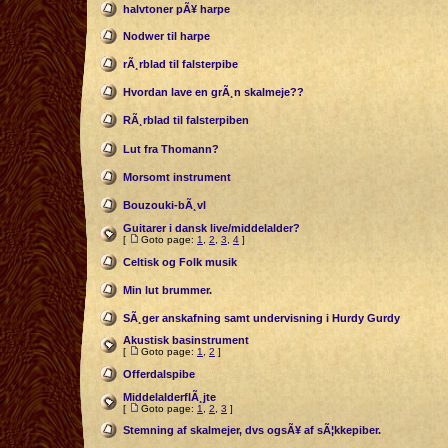
halvtoner pÃ¥ harpe
Nodwer til harpe
rÃ¸rblad til falsterpibe
Hvordan lave en grÃ¸n skalmeje??
RÃ¸rblad til falsterpiben
Lut fra Thomann?
Morsomt instrument
Bouzouki-bÃ¸vl
Guitarer i dansk live/middelalder?
[
Goto page:
1
,
2
,
3
,
4
]
Celtisk og Folk musik
Min lut brummer.
SÃ¸ger anskafning samt undervisning i Hurdy Gurdy
Akustisk basinstrument
[
Goto page:
1
,
2
]
Offerdalspibe
MiddelalderflÃ¸jte
[
Goto page:
1
,
2
,
3
]
Stemning af skalmejer, dvs ogsÃ¥ af sÃ¦kkepiber.