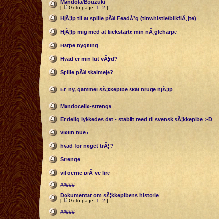
Mandola/Bouzuki
[
Goto page:
1
,
2
]
HjÃ¦lp til at spille pÃ¥ FeadÃ³g (tinwhistle/blikflÃ¸jte)
HjÃ¦lp mig med at kickstarte min nÃ¸gleharpe
Harpe bygning
Hvad er min lut vÃ¦rd?
Spille pÃ¥ skalmeje?
En ny, gammel sÃ¦kkepibe skal bruge hjÃ¦lp
Mandocello-strenge
Endelig lykkedes det - stabilt reed til svensk sÃ¦kkepibe :-D
violin bue?
hvad for noget trÃ¦ ?
Strenge
vil gerne prÃ¸ve lire
#####
Dokumentar om sÃ¦kkepibens historie
[
Goto page:
1
,
2
]
#####