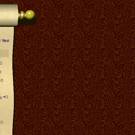
3
Next
en