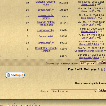
Morten Fredberg-
Wed Jul 08, 2009 18:35
52
234390
Holm
Simon JarlÃ¸v
Mon Jun 29, 2009 19:45
Simon JarlÃ¸v
16
145109
Simon JarlÃ¸v
Nicolas Koch-
Thu Jun 11, 2009 7:16
18
106878
Simms
Jens JellingsÃ¸
Amanda Natalie
Mon May 18, 2009 16:35
27
121151
Rasmussen
Simon JarlÃ¸v
Fri Mar 13, 2009 18:08
4
Galina Nordby
36730
Galina Nordby
Fri Feb 27, 2009 11:26
3
Johan Vedel
28397
Simon JarlÃ¸v
Sat Jan 03, 2009 19:13
13
Simon JarlÃ¸v
59713
Magnus HÃ¶gfeldt
Christoffer Kiilerich
Sat Dec 20, 2008 14:17
2
28272
Nielsen
Christoffer Kiilerich Nielsen
Sun Dec 07, 2008 20:53
r
2
24179
Magnus HÃ¶gfeldt
Display topics from previous:
Page
1
of
3
Goto page
1
,
2
,
3
Users browsing this forum
Jump to: