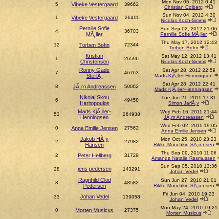
Mon Nov 05, 2012 0:41
5
Vibeke Vestergaard
39662
Christian Colberg
Sun Nov 04, 2012 4:30
1
Vibeke Vestergaard
26411
Nicolas Koch-Simms
Pernille Sofie
Sun Sep 02, 2012 21:06
4
36703
MÃ¸ller
Pernille Sofie MÃ¸ller
Thu May 17, 2012 12:43
12
Torben Bohn
72344
Torben Bohn
Kristian
Sat May 12, 2012 13:41
1
26596
Christensen
Nicolas Koch-Simms
Ronny Gade
Sat Apr 28, 2012 22:59
7
46763
SterlÃ¸
Mads KjÃ¸ller-Henningsen
Sat Apr 28, 2012 22:41
8
JÃ¸rn Andreassen
50062
Mads KjÃ¸ller-Henningsen
Nikolaj Skou
Tue Jun 21, 2011 17:31
6
49458
Haritopoulos
Simon JarlÃ¸v
Mads KjÃ¸ller-
Wed Feb 16, 2011 21:44
53
264938
Henningsen
JÃ¸rn Andreassen
Wed Feb 02, 2011 19:05
0
Anna Emilie Jensen
27562
Anna Emilie Jensen
Jakob HÃ¸y
Mon Oct 25, 2010 23:23
2
27982
Hansen
Rikke Munchkin SÃ¸rensen
Thu Sep 09, 2010 11:06
2
Peter Hellberg
31729
Amanda Natalie Rasmussen
Sun Sep 05, 2010 13:36
jens pedersen
28
143291
Johan Vedel
Ragnhild Clod
Sun Jun 27, 2010 21:01
8
48582
Pedersen
Rikke Munchkin SÃ¸rensen
Fri Jun 04, 2010 19:23
Johan Vedel
33
139058
Johan Vedel
Mon May 24, 2010 19:21
0
Morten Musicus
27375
Morten Musicus