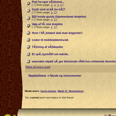
Pral fra eget vÃ¦rksted...
[
Goto page:
1
,
2
,
3
,
4
]
Godt sted at kÃ¸be trÃ¦?
[
Goto page:
1
,
2
]
$20 hurdy-gurdy (hjemmelavet drejelire)
[
Goto page:
1
,
2
]
Valg af fÃ¸rste drejelire
[
Goto page:
1
,
2
]
Hvor i flÃ¸jteland skal man begynde!!
noder til middelaldermusik
TÃ¦tning af sÃ¦kkepibe
Et spÃ¸rgsmÃ¥l om teknik..
wannabe-skjald sÃ¸ger klistrende rÃ¥d hos erfarende limrotte
[
Mark all topics read
]
SkjaldeDebat
->
Musik og instrumenter
Moderators:
koch-simms
,
Mads K. Henningsen
You
cannot
post new topics in this forum