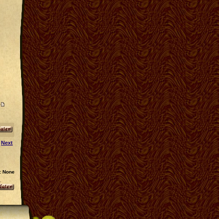
Next
: None