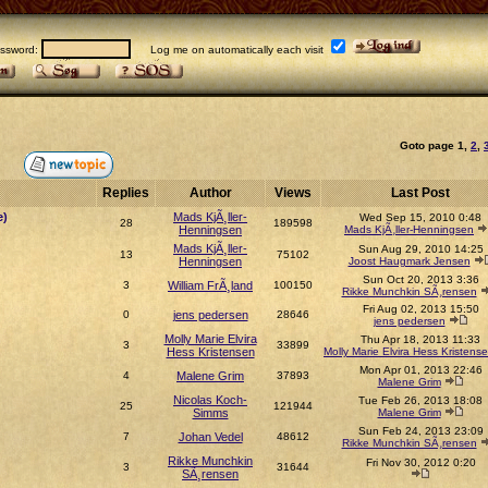
sword:
Log me on automatically each visit
Goto page
1
,
2
,
Replies
Author
Views
Last Post
e)
Mads KjÃ¸ller-
Wed Sep 15, 2010 0:48
28
189598
Henningsen
Mads KjÃ¸ller-Henningsen
Mads KjÃ¸ller-
Sun Aug 29, 2010 14:25
13
75102
Henningsen
Joost Haugmark Jensen
Sun Oct 20, 2013 3:36
3
William FrÃ¸land
100150
Rikke Munchkin SÃ¸rensen
Fri Aug 02, 2013 15:50
0
jens pedersen
28646
jens pedersen
Molly Marie Elvira
Thu Apr 18, 2013 11:33
3
33899
Hess Kristensen
Molly Marie Elvira Hess Kristens
Mon Apr 01, 2013 22:46
4
Malene Grim
37893
Malene Grim
Nicolas Koch-
Tue Feb 26, 2013 18:08
25
121944
Simms
Malene Grim
Sun Feb 24, 2013 23:09
7
Johan Vedel
48612
Rikke Munchkin SÃ¸rensen
Rikke Munchkin
Fri Nov 30, 2012 0:20
3
31644
SÃ¸rensen