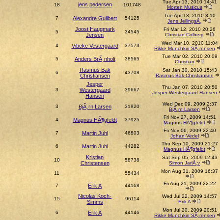
Tue Apr 13, 2010 14:41
jens pedersen
18
101748
Morten Musicus
Tue Apr 13, 2010 8:10
7
Alexandre Guilbert
54125
Jens JellingsÃ¸
Joost Haugmark
Fri Mar 12, 2010 20:26
5
34545
Jensen
Christian Colberg
Wed Mar 10, 2010 11:04
4
Vibeke Vestergaard
37573
Rikke Munchkin SÃ¸rensen
Tue Mar 02, 2010 20:09
5
Anders BrÃ¸nholt
38565
Christian
Rasmus Bak
Sat Jan 30, 2010 15:43
6
43708
Christiansen
Rasmus Bak Christiansen
Jesper
Thu Jan 07, 2010 20:50
3
Westergaard
39667
Jesper Westergaard Hansen
Hansen
Wed Dec 09, 2009 2:37
3
BjÃ¸rn Larsen
31920
BjÃ¸rn Larsen
Fri Nov 27, 2009 14:51
4
Magnus HÃ¶gfeldt
37925
Magnus HÃ¶gfeldt
Fri Nov 06, 2009 22:40
7
Martin Juhl
46803
Johan Vedel
Thu Sep 10, 2009 21:27
6
Martin Juhl
44282
Magnus HÃ¶gfeldt
Kristian
Sat Sep 05, 2009 12:43
10
58738
Christensen
Simon JarlÃ¸v
Mon Aug 31, 2009 16:37
11
55434
Fri Aug 21, 2009 22:22
7
Erik A
44168
Nicolas Koch-
Wed Jul 22, 2009 14:57
15
96114
Simms
Erik A
Mon Jul 20, 2009 20:51
6
Erik A
44146
Rikke Munchkin SÃ¸rensen