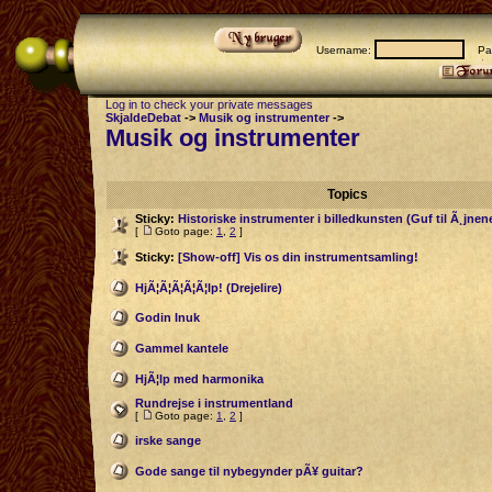
Username:
Pas
Log in to check your private messages
SkjaldeDebat
->
Musik og instrumenter
->
Musik og instrumenter
Topics
Sticky:
Historiske instrumenter i billedkunsten (Guf til Ã¸jnen
[
Goto page:
1
,
2
]
Sticky:
[Show-off] Vis os din instrumentsamling!
HjÃ¦Ã¦Ã¦Ã¦Ã¦lp! (Drejelire)
Godin Inuk
Gammel kantele
HjÃ¦lp med harmonika
Rundrejse i instrumentland
[
Goto page:
1
,
2
]
irske sange
Gode sange til nybegynder pÃ¥ guitar?