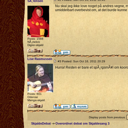
SÃ¸rensen
Nu skal jeg ikke love noget på andres vegne, men
umiddelbart overbevist om, at det burde kunne
Posts: 1566
NÃ¸rrebro
Digter-skjald
Lise Rasmussen
#3 Posted: Sun Oct 16, 2011 20:29
Hurra! Resten er bare et spÃ¸rgsmÃ¥l om koord
Posts: 601
Odense
Manga-skjald
Display posts from previous:
SkjaldeDebat
->
Overordnet debat om Skjaldesang 3