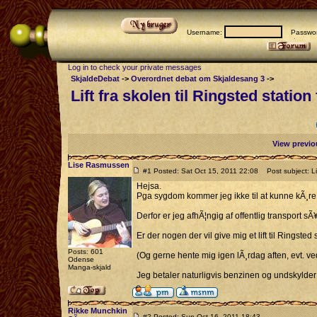
Username:
Passwor
Log in to check your private messages
SkjaldeDebat
->
Overordnet debat om Skjaldesang 3
->
Lift fra skolen til Ringsted station
View previo
Lise Rasmussen
#1 Posted: Sat Oct 15, 2011 22:08
Post subject: Lif
Hejsa.
Pga sygdom kommer jeg ikke til at kunne kÃ¸re 
Derfor er jeg afhÃ¦ngig af offentlig transport sÃ
Er der nogen der vil give mig et lift til Ringste
Posts: 601
(Og gerne hente mig igen lÃ¸rdag aften, evt. v
Odense
Manga-skjald
Jeg betaler naturligvis benzinen og undskylder
Rikke Munchkin
#2 Posted: Sun Oct 16, 2011 18:43