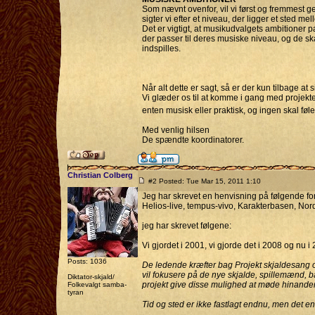
Som nævnt ovenfor, vil vi først og fremmest 
sigter vi efter et niveau, der ligger et sted me
Det er vigtigt, at musikudvalgets ambitioner 
der passer til deres musiske niveau, og de ska
indspilles.
Når alt dette er sagt, så er der kun tilbage at 
Vi glæder os til at komme i gang med projektet
enten musisk eller praktisk, og ingen skal føle s
Med venlig hilsen
De spændte koordinatorer.
Christian Colberg
#2 Posted: Tue Mar 15, 2011 1:10
Jeg har skrevet en henvisning på følgende fo
Helios-live, tempus-vivo, Karakterbasen, Nordl
jeg har skrevet følgene:
Vi gjordet i 2001, vi gjorde det i 2008 og nu i
Posts: 1036
De ledende kræfter bag Projekt skjaldesang og
vil fokusere på de nye skjalde, spillemænd, b
Diktator-skjald/
projekt give disse mulighed at møde hinande
Folkevalgt samba-
tyran
Tid og sted er ikke fastlagt endnu, men det end