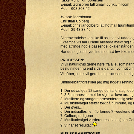
Rikke Munchkin Sørensen
E-mail: tegnsprog [at] gmail [punktum] com
Mobil: 608 808 42
Musisk koordinator:
Christian Colberg
E-mail: christiancolberg [at] hotmail [punktum
Mobil: 29 43 37 46
Al henvendelse kan ske til os, men vi uddeleg
Eksempelvis har Liselle allerede meldt sig til
med at finde nogle passende lokaler, når den
Har du noget at byde ind med, så tøv ikke me
PROCESSEN:
Vi vil naturligvis gerne høre fra alle, som har
beslutninger nu end sidste gang, hvor rigtig
Vi håber, at det vil gøre hele processen hurt
Umiddelbart forestiller jeg mig noget i retning 
1. Der udvælges 12 sange ud fra forslag, deb
2. 3-5 mennesker melder sig til at lave arra
3. Musikere og sangere præsenterer sig selv
4. Musikudvalget sætter folk på numrene, og n
5. Der øves...
6. Der indspilles i en (forlænget?) weekend til
7. Colberg redigerer
8. Musikudvalget vurderer resultatet (men Col
9. Vi har et resultat!
MUSISKE AMBITIONER