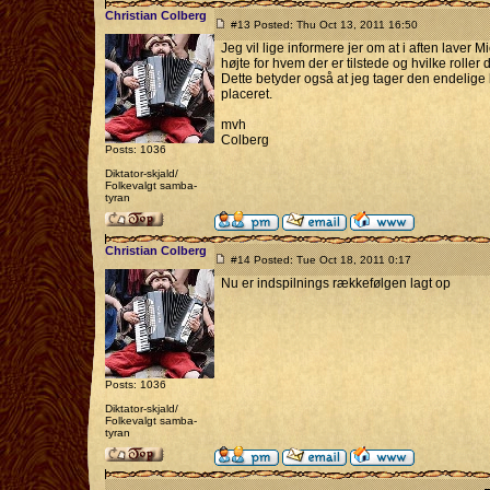
Christian Colberg
#13 Posted: Thu Oct 13, 2011 16:50
Jeg vil lige informere jer om at i aften laver
højte for hvem der er tilstede og hvilke roller 
Dette betyder også at jeg tager den endelige
placeret.
mvh
Colberg
Posts: 1036
Diktator-skjald/
Folkevalgt samba-
tyran
Christian Colberg
#14 Posted: Tue Oct 18, 2011 0:17
Nu er indspilnings rækkefølgen lagt op
Posts: 1036
Diktator-skjald/
Folkevalgt samba-
tyran