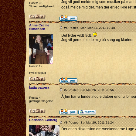
Jeg vil godt melde mig som musiker på mandol
Posts: 38
Skive i midtjylland
også melde mig der, men der er jeg ikke ret 
Anne Cecilie
#6 Posted: Mon Mar 21, 2011 12:48
Simonsen
Det lyder vildt fedt.
Jeg vil gerne melde mig på sang og klarinet.
Posts: 19
Hyper-skjald
katja patorra
#7 Posted: Sat Mar 26, 2011 20:56
Ã¸hm har vi fundet nogle datoer endnu for jeg
Posts: 4
gimlinge/slagelse
Christian Colberg
#8 Posted: Sat Mar 26, 2011 21:24
Der er en diskussion om weekenderne i uge 40 