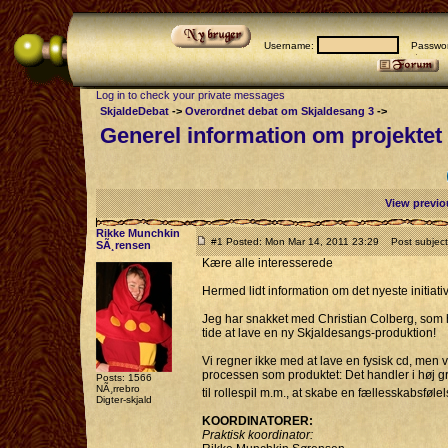
Username:
Passwor
Log in to check your private messages
SkjaldeDebat
->
Overordnet debat om Skjaldesang 3
->
Generel information om projektet
View previo
Rikke Munchkin
#1 Posted: Mon Mar 14, 2011 23:29
Post subject:
SÃ¸rensen
Kære alle interesserede
Hermed lidt information om det nyeste initiati
Jeg har snakket med Christian Colberg, som h
tide at lave en ny Skjaldesangs-produktion!
Vi regner ikke med at lave en fysisk cd, men v
processen som produktet: Det handler i høj g
Posts: 1566
NÃ¸rrebro
til rollespil m.m., at skabe en fællesskabsføle
Digter-skjald
KOORDINATORER:
Praktisk koordinator: