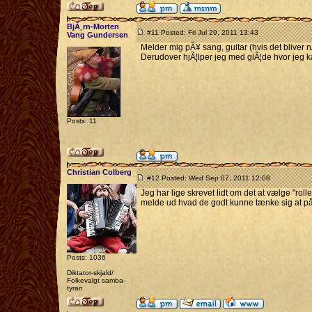
BjÃ¸rn-Morten
#11 Posted: Fri Jul 29, 2011 13:43
Vang Gundersen
Melder mig pÃ¥ sang, guitar (hvis det bliver n
Derudover hjÃ¦lper jeg med glÃ¦de hvor jeg k
Posts: 11
Christian Colberg
#12 Posted: Wed Sep 07, 2011 12:08
Jeg har lige skrevet lidt om det at vælge "rol
melde ud hvad de godt kunne tænke sig at påt
Posts: 1036
Diktator-skjald/
Folkevalgt samba-
tyran