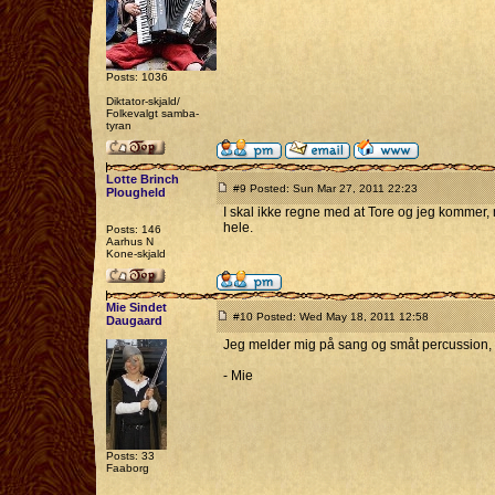
Posts: 1036
Diktator-skjald/
Folkevalgt samba-
tyran
Lotte Brinch
#9 Posted: Sun Mar 27, 2011 22:23
Plougheld
I skal ikke regne med at Tore og jeg kommer, 
hele.
Posts: 146
Aarhus N
Kone-skjald
Mie Sindet
#10 Posted: Wed May 18, 2011 12:58
Daugaard
Jeg melder mig på sang og småt percussion, mås
- Mie
Posts: 33
Faaborg