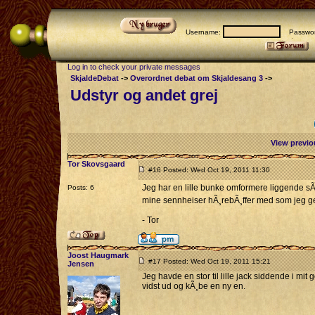
Username:
Passwor
Log in to check your private messages
SkjaldeDebat
->
Overordnet debat om Skjaldesang 3
->
Udstyr og andet grej
View previo
Tor Skovsgaard
#16 Posted: Wed Oct 19, 2011 11:30
Jeg har en lille bunke omformere liggende 
Posts: 6
mine sennheiser hÃ¸rebÃ¸ffer med som jeg g
- Tor
Joost Haugmark
#17 Posted: Wed Oct 19, 2011 15:21
Jensen
Jeg havde en stor til lille jack siddende i m
vidst ud og kÃ¸be en ny en.