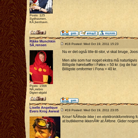
Posts: 125
Sydhavnen,
KÃ¸benhavn.
Rikke Munchkin
#18 Posted: Wed Oct 19, 2011 15:23
SÃ¸rensen
Nu er det også lille-til-stor, vi skal bruge, Joo
Men alle som har noget ekstra må naturligvis h
Billigste hørebøffer i Føtex = 50 kr. (og de h
Billigste omformer i Fona = 40 kr.
Posts: 1566
NÃ¸rrebro
Digter-skjald
Liselle Angelique
#19 Posted: Wed Oct 19, 2011 23:05
Evers Krog Awwal
Krise! NÃ¥ede ikke i en elektronikforretning f
at butikkerne ikkenÃ¥r at Ã¥bne. Gider nogen