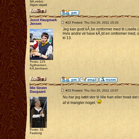
NÃ¸rrebro
Digter-skjald
Joost Haugmark
#22 Posted: Thu Oct 20, 2011 10:33
Jensen
Jeg kan godt kÃ¸be omformer med til Liselle (o
Hvis andre vil have kÃ¸bt en omformer med, o
kl 13.
Posts: 125
Sydhavnen,
KÃ¸benhavn.
Mie Sindet
#23 Posted: Thu Oct 20, 2011 13:07
Daugaard
Nu har jeg købt stor til lille han eller hvad det
af vi mangler noget.
Posts: 33
Faaborg