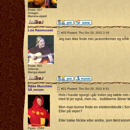
Posts: 407
Amager
Mamma-skjald
Lise Rasmussen
#20 Posted: Thu Oct 20, 2011 2:19
Jeg kan ikke finde min jackomformer og nÃ¥r i
Posts: 601
Odense
Manga-skjald
Rikke Munchkin
#21 Posted: Thu Oct 20, 2011 8:31
SÃ¸rensen
Hvis I havde spurgt i går inden jeg købte min 
med til jer også, men nu... butikkerne åbner før
Mon man kunne finde en elektronikbutik i Sorø
Eller på vejen?
Eller lokke Nickie eller andre, som først komm
Posts: 1566