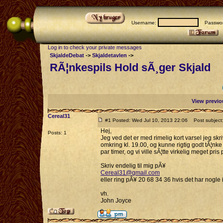
Username:
Passwor
Log in to check your private messages
SkjaldeDebat
->
Skjaldetavlen
->
RÃ¦nkespils Hold sÃ¸ger Skjald
View previo
Cereal31
#1 Posted: Wed Jul 10, 2013 22:06
Post subject:
Hej,
Posts: 1
Jeg ved det er med rimelig kort varsel jeg skr
omkring kl. 19.00, og kunne rigtig godt tÃ¦nke
par timer, og vi ville sÃ¦tte virkelig meget pr
Skriv endelig til mig pÃ¥
Cereal31@gmail.com
eller ring pÃ¥ 20 68 34 36 hvis det har nogle 
vh.
John Joyce