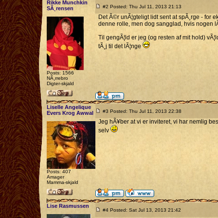
Rikke Munchkin
#2 Posted: Thu Jul 11, 2013 21:13
SÃ¸rensen
Det Ã©r unÃ¦gteligt lidt sent at spÃ¸rge - for
denne rolle, men dog sangglad, hvis nogen lÃ¦g
Til gengÃ¦ld er jeg (og resten af mit hold) v
tÃ¸j til det lÃ¦nge
Posts: 1566
NÃ¸rrebro
Digter-skjald
Liselle Angelique
#3 Posted: Thu Jul 11, 2013 22:38
Evers Krog Awwal
Jeg hÃ¥ber at vi er inviteret, vi har nemlig be
selv
Posts: 407
Amager
Mamma-skjald
Lise Rasmussen
#4 Posted: Sat Jul 13, 2013 21:42