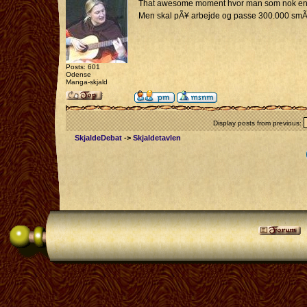
That awesome moment hvor man som nok en af de
Men skal pÃ¥ arbejde og passe 300.000 sm
Posts: 601
Odense
Manga-skjald
Display posts from previous:
SkjaldeDebat
->
Skjaldetavlen