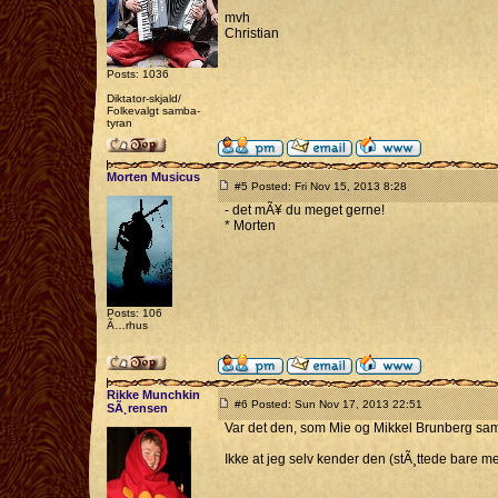
mvh
Christian
Posts: 1036
Diktator-skjald/
Folkevalgt samba-
tyran
Morten Musicus
#5 Posted: Fri Nov 15, 2013 8:28
- det mÃ¥ du meget gerne!
* Morten
Posts: 106
Ã…rhus
Rikke Munchkin
#6 Posted: Sun Nov 17, 2013 22:51
SÃ¸rensen
Var det den, som Mie og Mikkel Brunberg sa
Ikke at jeg selv kender den (stÃ¸ttede bare me