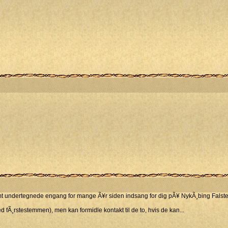
mt undertegnede engang for mange Ã¥r siden indsang for dig pÃ¥ NykÃ¸bing Falste
d fÃ¸rstestemmen), men kan formidle kontakt til de to, hvis de kan...