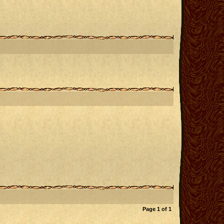
Page
1
of
1