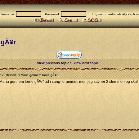
Username:
Password:
Log me on automatically each vis
 gÃ¥r
View previous topic
::
View next topic
 2. stemme til Maria gennem torne gÃ¥r
Maria gennem torne gÃ¥r" ud i sang-forummet, men jeg savner 2.stemmen og skal ge