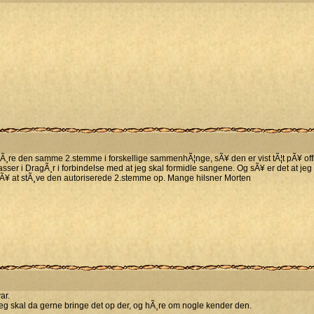
at hÃ¸re den samme 2.stemme i forskellige sammenhÃ¦nge, sÃ¥ den er vist tÃ¦t pÃ¥ 
klasser i DragÃ¸r i forbindelse med at jeg skal formidle sangene. Og sÃ¥ er det at je
g pÃ¥ at stÃ¸ve den autoriserede 2.stemme op. Mange hilsner Morten
ar.
g jeg skal da gerne bringe det op der, og hÃ¸re om nogle kender den.