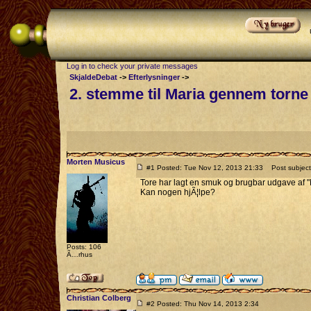
Log in to check your private messages
SkjaldeDebat
->
Efterlysninger
->
2. stemme til Maria gennem torne
Morten Musicus
#1 Posted: Tue Nov 12, 2013 21:33
Post subject:
Tore har lagt en smuk og brugbar udgave af "
Kan nogen hjÃ¦lpe?
Posts: 106
Ã…rhus
Christian Colberg
#2 Posted: Thu Nov 14, 2013 2:34