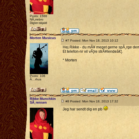
Posts: 1566
NÃ¸rrebro
Digter-skjald
Morten Musicus
#7 Posted: Mon Nov 18, 2013 10:12
Hej Rikke - du mÃ¥ meget gerne spÃ¸rge de
Et telefon-nr vil vÃ¦re strÃ¥lendeâ€¦.
* Morten
Posts: 106
Ã…rhus
Rikke Munchkin
#8 Posted: Mon Nov 18, 2013 17:32
SÃ¸rensen
Jeg har sendt dig en pb