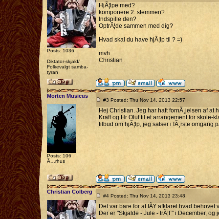
HjÃ¦lpe med?
komponere 2. stemmen?
Indspille den?
OptrÃ¦de sammen med dig?
Hvad skal du have hjÃ¦lp til ? =)
Posts: 1036
mvh.
Christian
Diktator-skjald/
Folkevalgt samba-
tyran
Morten Musicus
#3 Posted: Thu Nov 14, 2013 22:57
Hej Christian. Jeg har haft fornÃ¸jelsen af 
Kraft og Hr Oluf til et arrangement for skole-
tilbud om hjÃ¦lp, jeg satser i fÃ¸rste omgan
Posts: 106
Ã…rhus
Christian Colberg
#4 Posted: Thu Nov 14, 2013 23:48
Det var bare for at fÃ¥ afklaret hvad behovet v
Der er "Skjalde - Jule - trÃ¦f " i December, o