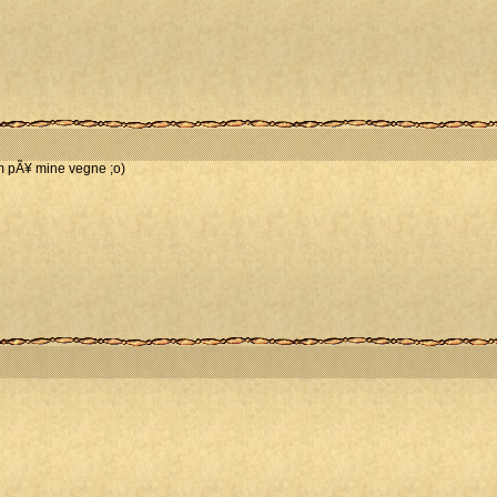
m pÃ¥ mine vegne ;o)