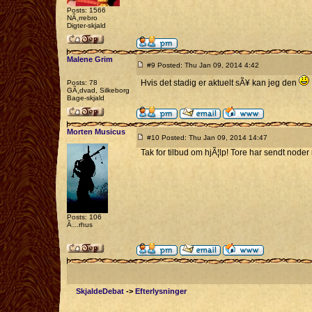
Posts: 1566
NÃ¸rrebro
Digter-skjald
Malene Grim
#9 Posted: Thu Jan 09, 2014 4:42
Hvis det stadig er aktuelt sÃ¥ kan jeg den
Posts: 78
GÃ¸dvad, Silkeborg
Bage-skjald
Morten Musicus
#10 Posted: Thu Jan 09, 2014 14:47
Tak for tilbud om hjÃ¦lp! Tore har sendt noder 
Posts: 106
Ã…rhus
SkjaldeDebat
->
Efterlysninger