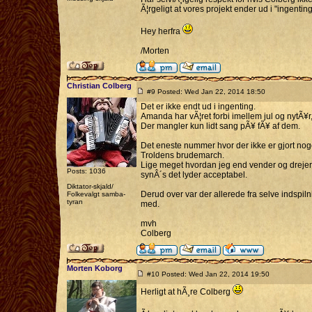
Ã¦rgeligt at vores projekt ender ud i "ingenting
Hey herfra
/Morten
Christian Colberg
#9 Posted: Wed Jan 22, 2014 18:50
Det er ikke endt ud i ingenting.
Amanda har vÃ¦ret forbi imellem jul og nytÃ¥r, 
Der mangler kun lidt sang pÃ¥ fÃ¥ af dem.
Det eneste nummer hvor der ikke er gjort noge
Troldens brudemarch.
Lige meget hvordan jeg end vender og drejer de
Posts: 1036
synÂ´s det lyder acceptabel.
Diktator-skjald/
Derud over var der allerede fra selve indspil
Folkevalgt samba-
tyran
med.
mvh
Colberg
Morten Koborg
#10 Posted: Wed Jan 22, 2014 19:50
Herligt at hÃ¸re Colberg