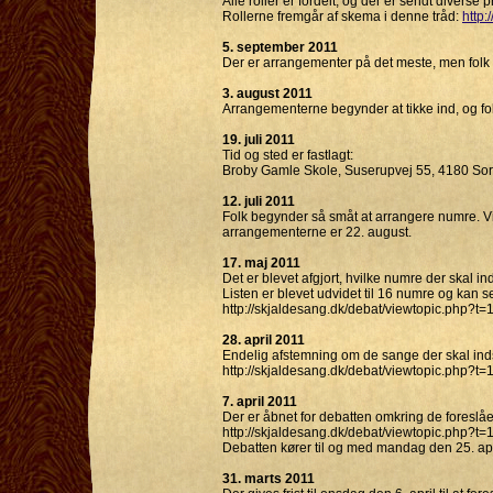
Alle roller er fordelt, og der er sendt diverse 
Rollerne fremgår af skema i denne tråd:
http:
5. september 2011
Der er arrangementer på det meste, men folk
3. august 2011
Arrangementerne begynder at tikke ind, og fol
19. juli 2011
Tid og sted er fastlagt:
Broby Gamle Skole, Suserupvej 55, 4180 Sorø 
12. juli 2011
Folk begynder så småt at arrangere numre. Vi
arrangementerne er 22. august.
17. maj 2011
Det er blevet afgjort, hvilke numre der skal ind
Listen er blevet udvidet til 16 numre og kan s
http://skjaldesang.dk/debat/viewtopic.php?t=
28. april 2011
Endelig afstemning om de sange der skal indsp
http://skjaldesang.dk/debat/viewtopic.php?t=
7. april 2011
Der er åbnet for debatten omkring de foreslå
http://skjaldesang.dk/debat/viewtopic.php?t=
Debatten kører til og med mandag den 25. apr
31. marts 2011