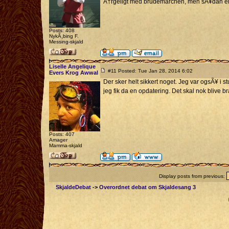
Ã†rgeligt med brudemarchen, men sÃ¥dan er
Posts: 408
NykÃ¸bing F.
Messing-skjald
Liselle Angelique
#11 Posted: Tue Jan 28, 2014 6:02
Evers Krog Awwal
Der sker helt sikkert noget. Jeg var ogsÃ¥ i 
jeg fik da en opdatering. Det skal nok blive 
Posts: 407
Amager
Mamma-skjald
Display posts from previous:
SkjaldeDebat
->
Overordnet debat om Skjaldesang 3