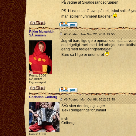
På vegne af Skjaldesangsgruppen.
PS: Husk nu at få øvet på det, I skal spille/sy
man spiller nummeret bagefter
Rikke Munchkin
#5 Posted: Tue Nov 22, 2011 19:55
SÃ¸rensen
Jeg vil bare lige gøre opmærksom på, at vor
end rigeligt travlt med det arbejde, som faktis
gang med redigeringsarbejdet.
Bare så I lige er orienteret
Posts: 1566
NÃ¸rrebro
Digter-skjald
Christian Colberg
#6 Posted: Mon Oct 08, 2012 22:48
SÃ¥ sker der ting og sager.
Tjek Redigerings forummet
mvh
Colberg
Posts: 1036