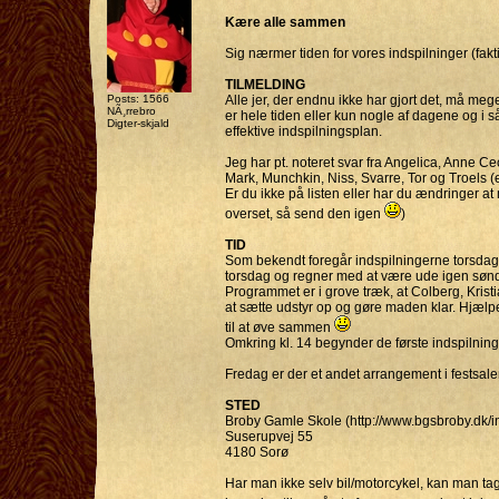
Kære alle sammen
Sig nærmer tiden for vores indspilninger (fakti
TILMELDING
Posts: 1566
Alle jer, der endnu ikke har gjort det, må meg
NÃ¸rrebro
er hele tiden eller kun nogle af dagene og i så
Digter-skjald
effektive indspilningsplan.
Jeg har pt. noteret svar fra Angelica, Anne Cec
Mark, Munchkin, Niss, Svarre, Tor og Troels (e
Er du ikke på listen eller har du ændringer a
overset, så send den igen
)
TID
Som bekendt foregår indspilningerne torsdag d
torsdag og regner med at være ude igen søn
Programmet er i grove træk, at Colberg, Kris
at sætte udstyr op og gøre maden klar. Hjæl
til at øve sammen
Omkring kl. 14 begynder de første indspilning
Fredag er der et andet arrangement i festsalen
STED
Broby Gamle Skole (http://www.bgsbroby.dk/i
Suserupvej 55
4180 Sorø
Har man ikke selv bil/motorcykel, kan man tage