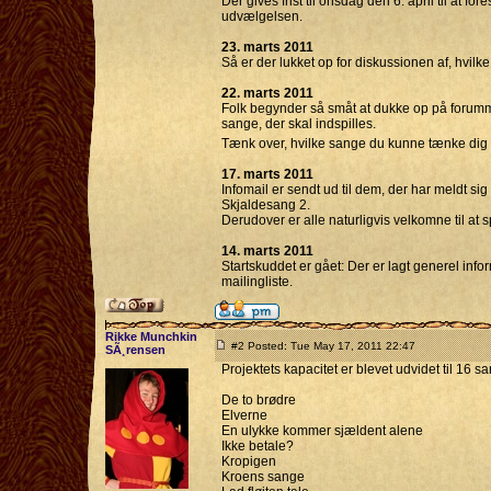
Der gives frist til onsdag den 6. april til at 
udvælgelsen.
23. marts 2011
Så er der lukket op for diskussionen af, hvilk
22. marts 2011
Folk begynder så småt at dukke op på forumm
sange, der skal indspilles.
Tænk over, hvilke sange du kunne tænke dig a
17. marts 2011
Infomail er sendt ud til dem, der har meldt sig
Skjaldesang 2.
Derudover er alle naturligvis velkomne til at 
14. marts 2011
Startskuddet er gået: Der er lagt generel inf
mailingliste.
Rikke Munchkin
#2 Posted: Tue May 17, 2011 22:47
SÃ¸rensen
Projektets kapacitet er blevet udvidet til 16 
De to brødre
Elverne
En ulykke kommer sjældent alene
Ikke betale?
Kropigen
Kroens sange