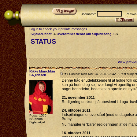
Username:
Passwor
Log in to check your private messages
SkjaldeDebat
->
Overordnet debat om Skjaldesang 3
->
STATUS
View previo
Rikke Munchkin
#1 Posted: Mon Mar 14, 2011 23:42
Post subject
SÃ¸rensen
Denne tråd er udelukkende til at holde folk op
kan gå herind og se, hvor langt vi egentlig er
noget herindefra, bedes man oprette en ny tråd
21. november 2011
Redigering udskudt på ubestemt tid pga. trav
24. oktober 2011
Indspilningen er overstået (med undtagelse af
Posts: 1566
Broby.
NÃ¸rrebro
Digter-skjald
Nu mangler vi "bare" redigeringen af de man
16. oktober 2011