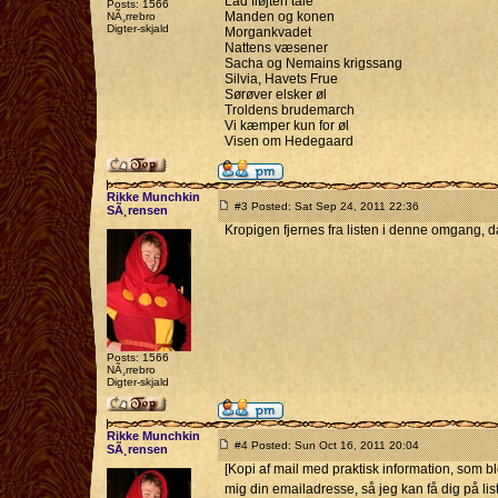
Lad fløjten tale
Posts: 1566
Manden og konen
NÃ¸rrebro
Digter-skjald
Morgankvadet
Nattens væsener
Sacha og Nemains krigssang
Silvia, Havets Frue
Sørøver elsker øl
Troldens brudemarch
Vi kæmper kun for øl
Visen om Hedegaard
Rikke Munchkin
#3 Posted: Sat Sep 24, 2011 22:36
SÃ¸rensen
Kropigen fjernes fra listen i denne omgang, d
Posts: 1566
NÃ¸rrebro
Digter-skjald
Rikke Munchkin
#4 Posted: Sun Oct 16, 2011 20:04
SÃ¸rensen
[Kopi af mail med praktisk information, som bl
mig din emailadresse, så jeg kan få dig på li