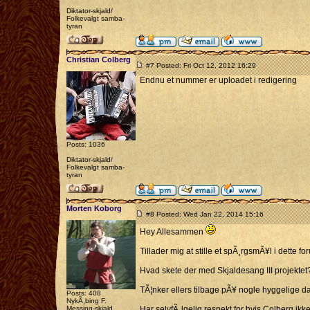
Diktator-skjald/
Folkevalgt samba-
tyran
Christian Colberg
#7 Posted: Fri Oct 12, 2012 16:29
Endnu et nummer er uploadet i redigering
Posts: 1036
Diktator-skjald/
Folkevalgt samba-
tyran
Morten Koborg
#8 Posted: Wed Jan 22, 2014 15:16
Hey Allesammen
Tillader mig at stille et spÃ¸rgsmÃ¥l i dette fo
Hvad skete der med Skjaldesang III projektet
TÃ¦nker ellers tilbage pÃ¥ nogle hyggelige dag
Posts: 408
NykÃ¸bing F.
Messing-skjald
Har selvfÃ¸lgelig respekt for hvis Colberg ikk