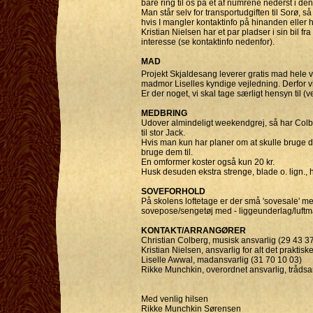
bare ring til os på et af numrene nederst i de
Man står selv for transportudgiften til Sorø, så
hvis I mangler kontaktinfo på hinanden eller h
Kristian Nielsen har et par pladser i sin bil
interesse (se kontaktinfo nedenfor).
MAD
Projekt Skjaldesang leverer gratis mad hele v
madmor Liselles kyndige vejledning. Derfor vil v
Er der noget, vi skal tage særligt hensyn til (v
MEDBRING
Udover almindeligt weekendgrej, så har Colber
til stor Jack.
Hvis man kun har planer om at skulle bruge det t
bruge dem til.
En omformer koster også kun 20 kr.
Husk desuden ekstra strenge, blade o. lign., 
SOVEFORHOLD
På skolens loftetage er der små 'sovesale' 
sovepose/sengetøj med - liggeunderlag/luft
KONTAKT/ARRANGØRER
Christian Colberg, musisk ansvarlig (29 43 3
Kristian Nielsen, ansvarlig for alt det prakt
Liselle Awwal, madansvarlig (31 70 10 03)
Rikke Munchkin, overordnet ansvarlig, tråds
Med venlig hilsen
Rikke Munchkin Sørensen