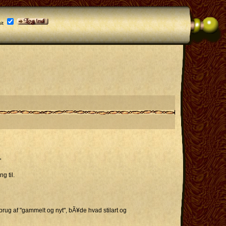
it
"
g til.
 brug af "gammelt og nyt", bÃ¥de hvad stilart og