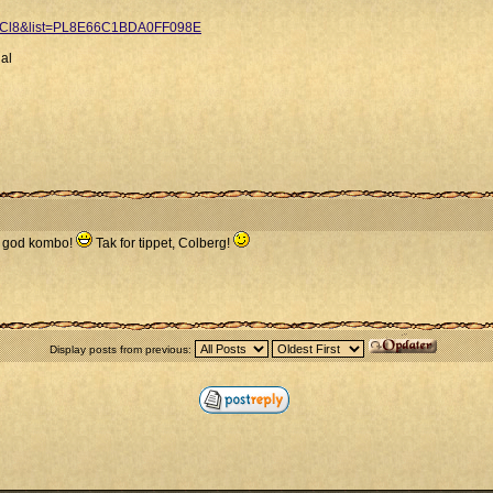
9NCl8&list=PL8E66C1BDA0FF098E
al
n god kombo!
Tak for tippet, Colberg!
Display posts from previous: