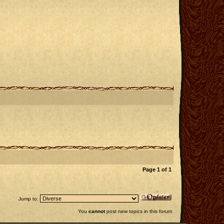
Page
1
of
1
Jump to:
You
cannot
post new topics in this forum