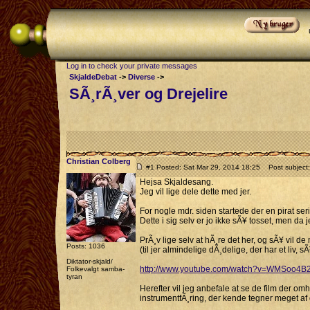
Log in to check your private messages
SkjaldeDebat
->
Diverse
->
SÃ¸rÃ¸ver og Drejelire
Christian Colberg
#1 Posted: Sat Mar 29, 2014 18:25
Post subject: 
Hejsa Skjaldesang.
Jeg vil lige dele dette med jer.
For nogle mdr. siden startede der en pirat seri
Dette i sig selv er jo ikke sÃ¥ tosset, men da je
PrÃ¸v lige selv at hÃ¸re det her, og sÃ¥ vil d
Posts: 1036
(til jer almindelige dÃ¸delige, der har et liv, s
Diktator-skjald/
http://www.youtube.com/watch?v=WMSoo4B
Folkevalgt samba-
tyran
Herefter vil jeg anbefale at se de film der om
instrumentfÃ¸ring, der kende tegner meget af 