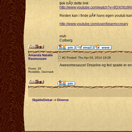
tjek isÃ¦r dette link:
http://www.youtube.com/watch?v=9DXQ0z
Resten kan i finde pÃ¥ hans egen youtub kan
http://www.youtube.com/user/bearmccreary
mvh
Colberg
Amanda Natalie
#2 Posted: Thu Apr 03, 2014 19:28
Rasmussen
Awesomesauce! Drejelire og fed spade er e
Posts: 26
Roskilde, Danmark
SkjaldeDebat
->
Diverse