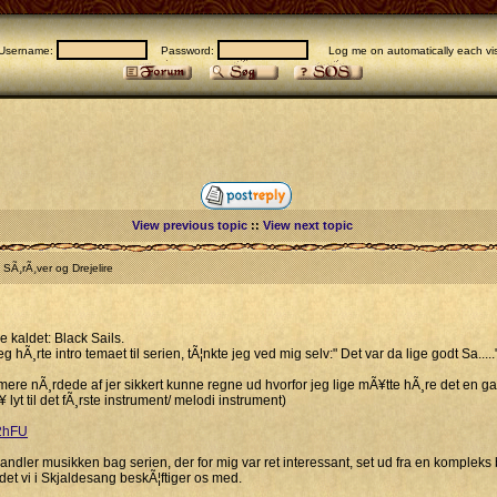
Username:
Password:
Log me on automatically each vis
View previous topic
::
View next topic
SÃ¸rÃ¸ver og Drejelire
e kaldet: Black Sails.
g hÃ¸rte intro temaet til serien, tÃ¦nkte jeg ved mig selv:" Det var da lige godt Sa.....
e mere nÃ¸rdede af jer sikkert kunne regne ud hvorfor jeg lige mÃ¥tte hÃ¸re det en gan
Ã¥ lyt til det fÃ¸rste instrument/ melodi instrument)
2hFU
handler musikken bag serien, der for mig var ret interessant, set ud fra en kompleks
det vi i Skjaldesang beskÃ¦ftiger os med.