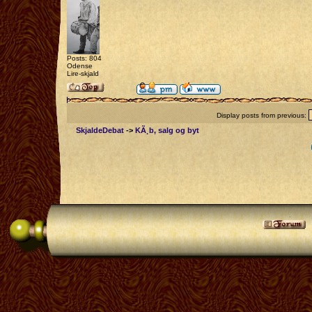
Posts: 804
Odense
Lire-skjald
Display posts from previous:
SkjaldeDebat
->
KÃ¸b, salg og byt