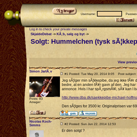
Username:
Passwor
Log in to check your private messages
SkjaldeDebat
->
KÃ¸b, salg og byt
->
Solgt: Hummelchen (tysk sÃ¦kkep
View previo
Simon JarlÃ¸v
#1 Posted: Tue May 20, 2014 9:05
Post subject: 
Jeg sÃ¦lger min sÃ¦kkepibe, da jeg ikke fÃ¥r d
bedre, at en anden fÃ¥r gavn af den. Jeg har l
annonce. Hvis I har spÃ¸rgsmÃ¥l, sÃ¥ kan I ba
http://www.dba.dk/saekkepibe-michael-hoff
Posts: 83
Amager
Den sÃ¦lges for 3500 kr. Originalprisen var 695
Nicolas Koch-
#2 Posted: Sun Jun 22, 2014 12:53
Simms
Er den solgt ?