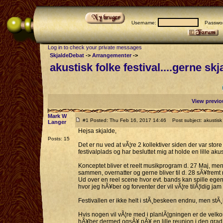
Username:
Passwor
Log in to check your private messages
SkjaldeDebat
->
Arrangementer
->
akustisk folke festival....gerne skj
View previo
Mark W
#1 Posted: Thu Feb 16, 2017 14:46
Post subject: akustisk f
Langer
Hejsa skjalde,
Posts: 15
Det er nu ved at vÃ¦re 2 kollektiver siden der var store
festivalplads og har besluttet mig at holde en lille akus
Konceptet bliver et reelt musikprogram d. 27 Maj, me
sammen, overnatter og gerne bliver til d. 28 sÃ¥fremt
Ud over en reel scene hvor evt. bands kan spille egent
hvor jeg hÃ¥ber og forventer der vil vÃ¦re tilÃ¦ldig j
Festivallen er ikke helt i stÃ¸beskeen endnu, men stÃ
Hvis nogen vil vÃ¦re med i planlÃ¦gningen er de velko
hÃ¥ber dermed ogsÃ¥ pÃ¥ en lille reunion i den grad 