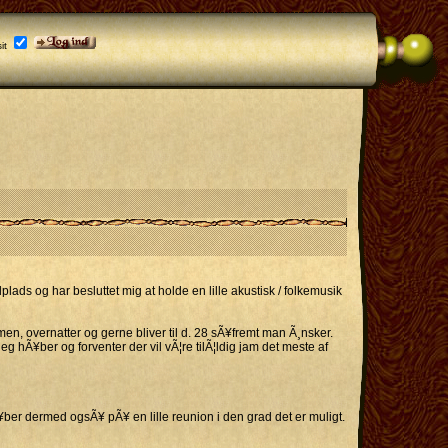
it
lplads og har besluttet mig at holde en lille akustisk / folkemusik
n, overnatter og gerne bliver til d. 28 sÃ¥fremt man Ã¸nsker.
eg hÃ¥ber og forventer der vil vÃ¦re tilÃ¦ldig jam det meste af
¥ber dermed ogsÃ¥ pÃ¥ en lille reunion i den grad det er muligt.