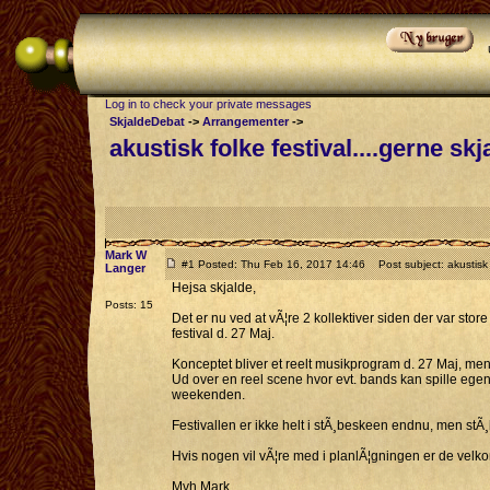
Log in to check your private messages
SkjaldeDebat
->
Arrangementer
->
akustisk folke festival....gerne skj
Mark W
#1 Posted: Thu Feb 16, 2017 14:46
Post subject: akustisk f
Langer
Hejsa skjalde,
Posts: 15
Det er nu ved at vÃ¦re 2 kollektiver siden der var store
festival d. 27 Maj.
Konceptet bliver et reelt musikprogram d. 27 Maj, me
Ud over en reel scene hvor evt. bands kan spille egentl
weekenden.
Festivallen er ikke helt i stÃ¸beskeen endnu, men stÃ
Hvis nogen vil vÃ¦re med i planlÃ¦gningen er de velko
Mvh Mark