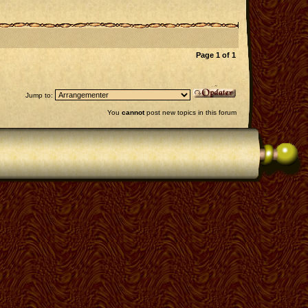
Page
1
of
1
Jump to:
You
cannot
post new topics in this forum