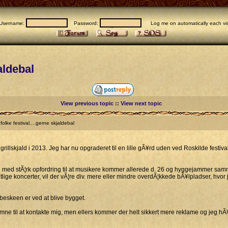
Username:
Password:
Log me on automatically each vis
aldebal
View previous topic
::
View next topic
olke festival....gerne skjaldebal
 grillskjald i 2013. Jeg har nu opgraderet til en lille gÃ¥rd uden ved Roskilde festiva
n med stÃ¦rk opfordring til at musikere kommer allerede d. 26 og hyggejammer samme
ige koncerter, vil der vÃ¦re div. mere eller mindre overdÃ¦kkede bÃ¥lpladser, hvor j
¸beskeen er ved at blive bygget.
mne til at kontakte mig, men ellers kommer der helt sikkert mere reklame og jeg hÃ