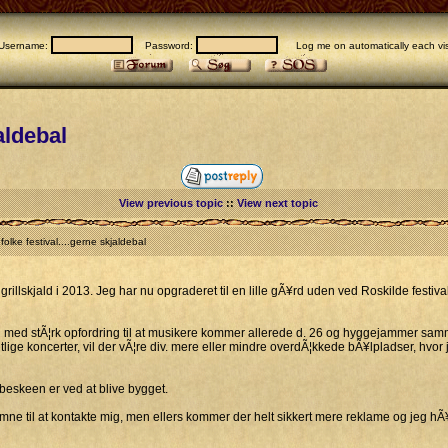
Username:
Password:
Log me on automatically each vis
aldebal
View previous topic
::
View next topic
olke festival....gerne skjaldebal
 grillskjald i 2013. Jeg har nu opgraderet til en lille gÃ¥rd uden ved Roskilde festiva
n med stÃ¦rk opfordring til at musikere kommer allerede d. 26 og hyggejammer samme
ige koncerter, vil der vÃ¦re div. mere eller mindre overdÃ¦kkede bÃ¥lpladser, hvor j
¸beskeen er ved at blive bygget.
mne til at kontakte mig, men ellers kommer der helt sikkert mere reklame og jeg hÃ