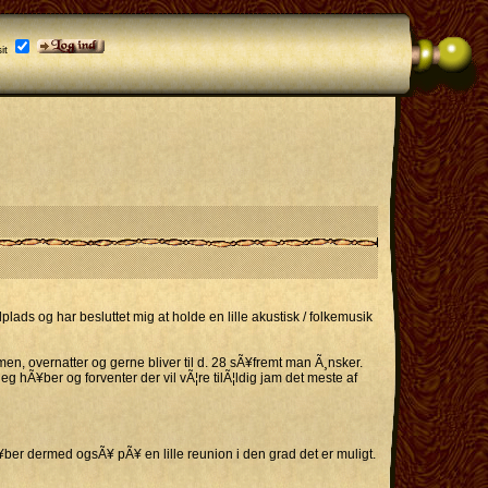
it
lplads og har besluttet mig at holde en lille akustisk / folkemusik
n, overnatter og gerne bliver til d. 28 sÃ¥fremt man Ã¸nsker.
eg hÃ¥ber og forventer der vil vÃ¦re tilÃ¦ldig jam det meste af
¥ber dermed ogsÃ¥ pÃ¥ en lille reunion i den grad det er muligt.