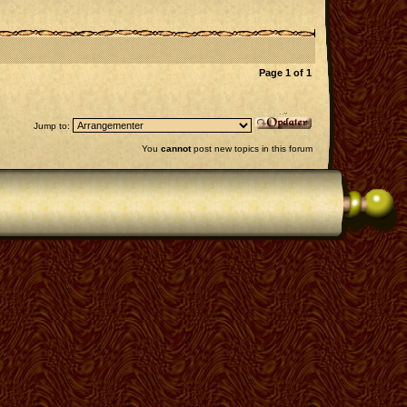
Page
1
of
1
Jump to:
You
cannot
post new topics in this forum