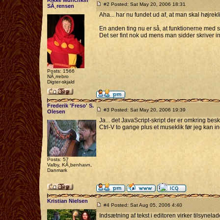
Rikke Munchkin
#2 Posted: Sat May 20, 2006 18:31
SÃ¸rensen
Aha... har nu fundet ud af, at man skal højrek
En anden ting nu er så, at funktionerne med skrif
Det ser fint nok ud mens man sidder skriver i
Posts: 1566
NÃ¸rrebro
Digter-skjald
Frederik 'Freso' S.
#3 Posted: Sat May 20, 2006 19:39
Olesen
Ja... det JavaScript-skript der er omkring beske
Ctrl-V to gange plus et museklik før jeg kan ind
Posts: 57
Valby, KÃ¸benhavn,
Danmark
Kristian Nielsen
#4 Posted: Sat Aug 05, 2006 4:40
Indsætning af tekst i editoren virker tilsynel