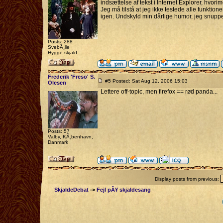
indsættelse af tekst i Internet Explorer, hvorim
Jeg må tilstå at jeg ikke testede alle funktio
igen. Undskyld min dårlige humor, jeg snupper
Posts: 288
SvebÃ¸lle
Hygge-skjald
Frederik 'Freso' S.
#5 Posted: Sat Aug 12, 2006 15:03
Olesen
Lettere off-topic, men firefox == rød panda...
Posts: 57
Valby, KÃ¸benhavn,
Danmark
Display posts from previous:
SkjaldeDebat
->
Fejl pÃ¥ skjaldesang