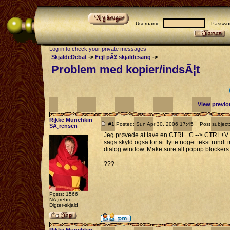
Username:
Passwor
Log in to check your private messages
SkjaldeDebat
->
Fejl pÃ¥ skjaldesang
->
Problem med kopier/indsÃ¦t
View previo
Rikke Munchkin
#1 Posted: Sun Apr 30, 2006 17:45
Post subject:
SÃ¸rensen
Jeg prøvede at lave en CTRL+C --> CTRL+V for
sags skyld også for at flytte noget tekst rundt 
dialog window. Make sure all popup blockers 
???
Posts: 1566
NÃ¸rrebro
Digter-skjald