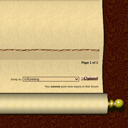
Page
1
of
1
Jump to:
You
cannot
post new topics in this forum