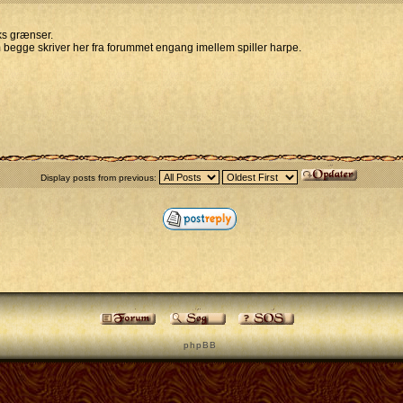
rks grænser.
begge skriver her fra forummet engang imellem spiller harpe.
Display posts from previous:
p h p B B