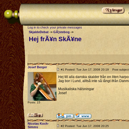
Log in to check your private messages
SkjaldeDebat
->
GÃ¦stebog
->
Hej frÃ¥n SkÃ¥ne
Josef Berger
#1 Posted: Tue Jun 17, 2008 20:19
Post subject
Hej till alla danska skalder från en liten harp
Jag bor i Lund, alltså inte så långt ifrån Dan
Musikaliska hälsningar
Josef
Posts: 15
Nicolas Koch-
#2 Posted: Tue Jun 17, 2008 20:25
Simms