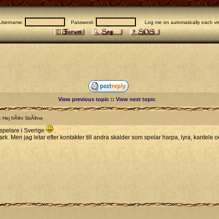
Username:
Password:
Log me on automatically each vis
View previous topic
::
View next topic
: Hej frÃ¥n SkÃ¥ne
ospelare i Sverige
mark. Men jag letar efter kontakter till andra skalder som spelar harpa, lyra, kant