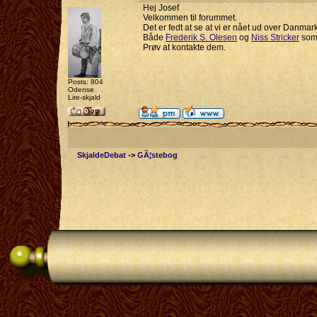
Hej Josef
Velkommen til forummet.
Det er fedt at se at vi er nået ud over Danma
Både
Frederik S. Olesen
og
Niss Stricker
som 
Prøv at kontakte dem.
Posts: 804
Odense
Lire-skjald
SkjaldeDebat
->
GÃ¦stebog