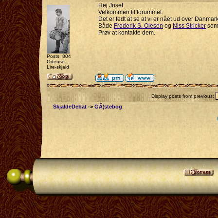
Hej Josef
Velkommen til forummet.
Det er fedt at se at vi er nået ud over Danma
Både
Frederik S. Olesen
og
Niss Stricker
som 
Prøv at kontakte dem.
Posts: 804
Odense
Lire-skjald
Display posts from previous:
SkjaldeDebat
->
GÃ¦stebog