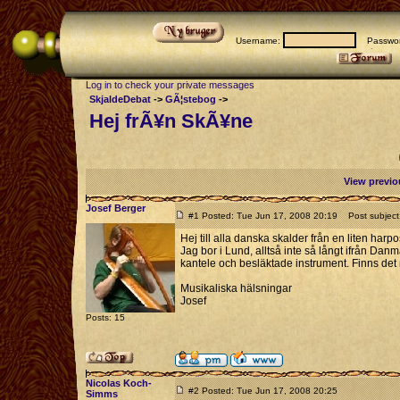
Username:
Passwor
Log in to check your private messages
SkjaldeDebat
->
GÃ¦stebog
->
Hej frÃ¥n SkÃ¥ne
View previo
Josef Berger
#1 Posted: Tue Jun 17, 2008 20:19
Post subject
Hej till alla danska skalder från en liten harp
Jag bor i Lund, alltså inte så långt ifrån Danm
kantele och besläktade instrument. Finns de
Musikaliska hälsningar
Josef
Posts: 15
Nicolas Koch-
#2 Posted: Tue Jun 17, 2008 20:25
Simms