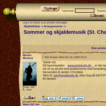
Username:
Passwor
Log in to check your private messages
SkjaldeDebat
->
Arrangementer
->
Sommer og skjaldemusik (St. Char
View previo
Morten
#31 Posted: Wed Feb 18, 2009 20:21
Musicus
Sidste nyt:
På hjemmesiden
www.andebolle.dk
er der la
De vil se på det med problemerne med tilmelding, 
henvendes til skolen / Christian.
Skriv til
auh@andebolle.dk
, eller ring på 634737
Kh Morten
Posts: 106
Ã…rhus
Mads KjÃ¸ller-