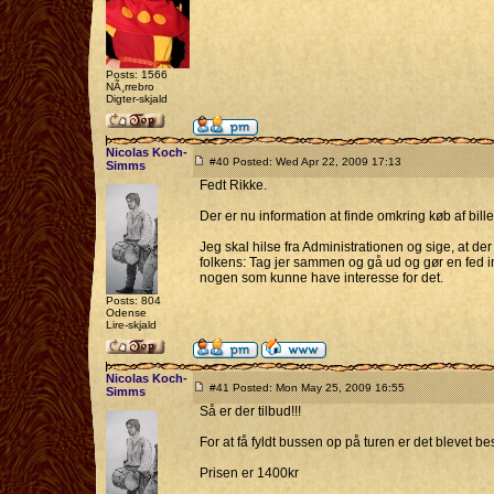
Posts: 1566
NÃ¸rrebro
Digter-skjald
Nicolas Koch-
#40 Posted: Wed Apr 22, 2009 17:13
Simms
Fedt Rikke.
Der er nu information at finde omkring køb af billet
Jeg skal hilse fra Administrationen og sige, at der 
folkens: Tag jer sammen og gå ud og gør en fed in
nogen som kunne have interesse for det.
Posts: 804
Odense
Lire-skjald
Nicolas Koch-
#41 Posted: Mon May 25, 2009 16:55
Simms
Så er der tilbud!!!
For at få fyldt bussen op på turen er det blevet bes
Prisen er 1400kr