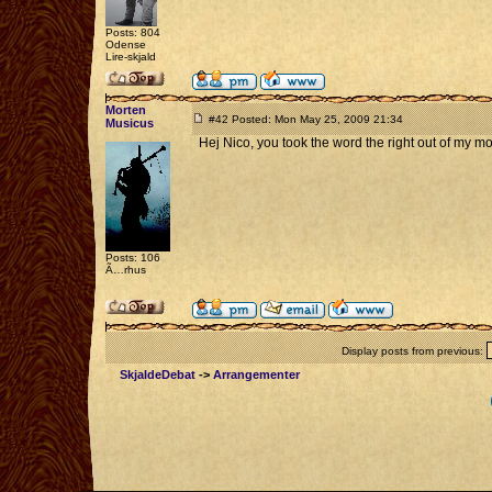
Posts: 804
Odense
Lire-skjald
Morten
#42 Posted: Mon May 25, 2009 21:34
Musicus
Hej Nico, you took the word the right out of my mou
Posts: 106
Ã…rhus
Display posts from previous:
SkjaldeDebat
->
Arrangementer