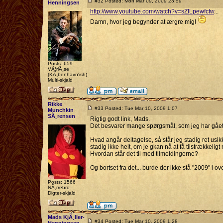
#32 Posted: Mon Mar 09, 2009 23:59
Henningsen
http://www.youtube.com/watch?v=sZILpewfctw
...
Damn, hvor jeg begynder at ærgre mig!
Posts: 659
VÃ¦rlÃ¸se
(KÃ¸benhavn'ish)
Multi-skjald
Rikke
#33 Posted: Tue Mar 10, 2009 1:07
Munchkin
SÃ¸rensen
Rigtig godt link, Mads.
Det besvarer mange spørgsmål, som jeg har gået o
Hvad angår deltagelse, så står jeg stadig ret usikke
stadig ikke helt, om je gkan nå at få tilstrækkel
Hvordan står det til med tilmeldingerne?
Og bortset fra det... burde der ikke stå "2009" i ove
Posts: 1566
NÃ¸rrebro
Digter-skjald
Mads KjÃ¸ller-
#34 Posted: Tue Mar 10, 2009 1:28