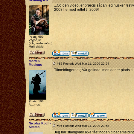
Henningsen
...Og den video, er præcis sådan jeg husker festiv
2008 hermed rettet til 2009!
Posts: 659
VÃ¦rlÃ¸se
(KÃ¸benhavn'ish)
Multi-skjald
Morten
#35 Posted: Wed Mar 11, 2009 22:54
Musicus
Tilmeldingerne gÃ¥r gelinde, men der er plads til 
Posts: 106
Ã…rhus
Nicolas Koch-
#36 Posted: Wed Mar 11, 2009 23:58
Simms
Jeg har stadigvæk ikke fået nogen tilbagemelding