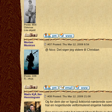
Posts: 804
Odense
Lire-skjald
Morten
#37 Posted: Thu Mar 12, 2009 8:54
Musicus
@ Nico: Det siger jeg videre til Christian
Posts: 106
Ã…rhus
Mads KjÃ¸ller-
#38 Posted: Thu Mar 12, 2009 21:06
Henningsen
Og for dem der er ligeså folklorist-nørderede som 
har en nogenlunde velformuleret engelsk halvdel (