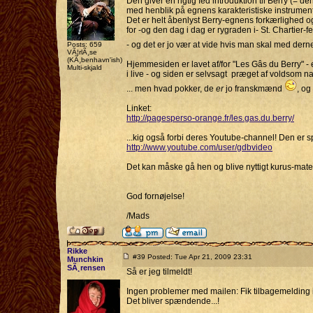
Den giver en rigtig fed introduktion til Berry (= d
med henblik på egnens karakteristiske instrument
Det er helt åbenlyst Berry-egnens forkærlighed o
for -og den dag i dag er rygraden i- St. Chartier-fe
- og det er jo vær at vide hvis man skal med der
Posts: 659
VÃ¦rlÃ¸se
(KÃ¸benhavn'ish)
Hjemmesiden er lavet af/for "Les Gâs du Berry" - 
Multi-skjald
i live - og siden er selvsagt præget af voldsom nat
... men hvad pokker, de
er
jo franskmænd
, og
Linket:
http://pagesperso-orange.fr/les.gas.du.berry/
...kig også forbi deres Youtube-channel! Den er 
http://www.youtube.com/user/gdbvideo
Det kan måske gå hen og blive nyttigt kurus-mater
God fornøjelse!
/Mads
Rikke
#39 Posted: Tue Apr 21, 2009 23:31
Munchkin
SÃ¸rensen
Så er jeg tilmeldt!
Ingen problemer med mailen: Fik tilbagemelding
Det bliver spændende...!