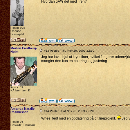
Hvordan gÃ¥r det med liren?
Posts: 804
Odense
Lire-skjald
Morten Fredberg-
#13 Posted: Thu Nov 26, 2009 22:50
Holm
Jeg har lavet hjul af krydsfiner, hvilket fungerer udemÃ¦r
mangler den kun en polering, og justering.
Posts: 59
KÃ¸benhavn K
Amanda Natalie
#14 Posted: Sat Nov 28, 2009 22:20
Rasmussen
Whee, fedt med en opdatering på dit lireprojekt.
Jeg v
Posts: 26
Roskilde, Danmark