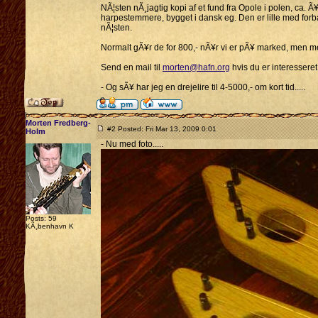
NÃ¦sten nÃ¸jagtig kopi af et fund fra Opole i polen, ca. Ã
harpestemmere, bygget i dansk eg. Den er lille med forba
nÃ¦sten.
Normalt gÃ¥r de for 800,- nÃ¥r vi er pÃ¥ marked, men med
Send en mail til
morten@hafn.org
hvis du er interesseret
- Og sÃ¥ har jeg en drejelire til 4-5000,- om kort tid.....
Morten Fredberg-
#2 Posted: Fri Mar 13, 2009 0:01
Holm
- Nu med foto.....
Posts: 59
KÃ¸benhavn K