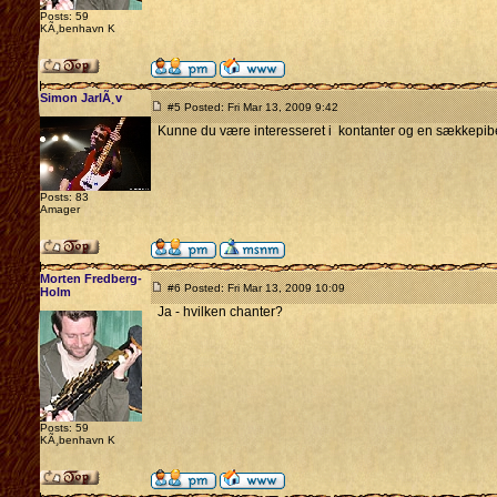
Posts: 59
KÃ¸benhavn K
Simon JarlÃ¸v
#5 Posted: Fri Mar 13, 2009 9:42
Kunne du være interesseret i kontanter og en sækkepi
Posts: 83
Amager
Morten Fredberg-
#6 Posted: Fri Mar 13, 2009 10:09
Holm
Ja - hvilken chanter?
Posts: 59
KÃ¸benhavn K