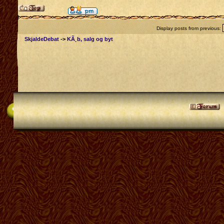
Display posts from previous:
SkjaldeDebat
->
KÃ¸b, salg og byt