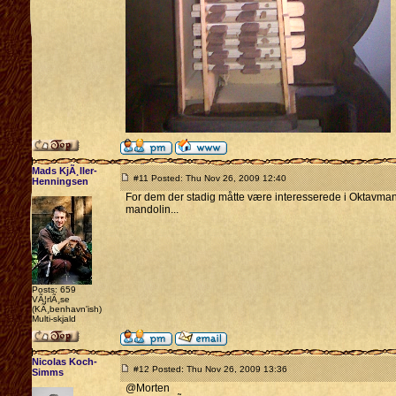
Mads KjÃ¸ller-
#11 Posted: Thu Nov 26, 2009 12:40
Henningsen
For dem der stadig måtte være interesserede i Oktavman
mandolin...
Posts: 659
VÃ¦rlÃ¸se
(KÃ¸benhavn'ish)
Multi-skjald
Nicolas Koch-
#12 Posted: Thu Nov 26, 2009 13:36
Simms
@Morten