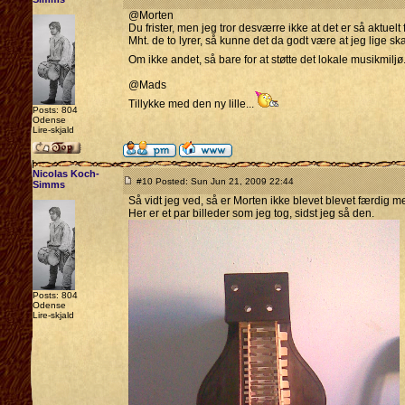
@Morten
Du frister, men jeg tror desværre ikke at det er så aktuelt f
Mht. de to lyrer, så kunne det da godt være at jeg lige
Om ikke andet, så bare for at støtte det lokale musikmiljø..
@Mads
Tillykke med den ny lille...
Posts: 804
Odense
Lire-skjald
Nicolas Koch-
#10 Posted: Sun Jun 21, 2009 22:44
Simms
Så vidt jeg ved, så er Morten ikke blevet blevet færdig m
Her er et par billeder som jeg tog, sidst jeg så den.
Posts: 804
Odense
Lire-skjald