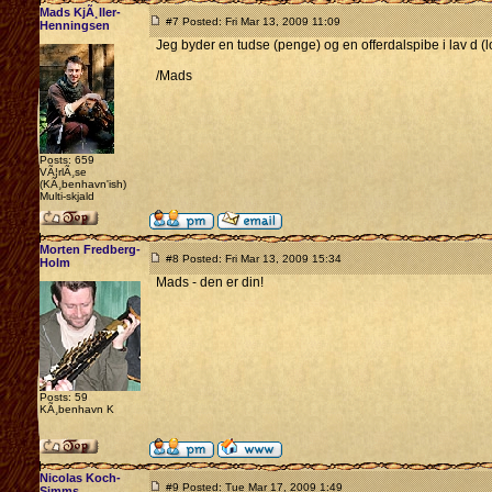
Mads KjÃ¸ller-
#7 Posted: Fri Mar 13, 2009 11:09
Henningsen
Jeg byder en tudse (penge) og en offerdalspibe i lav d 
/Mads
Posts: 659
VÃ¦rlÃ¸se
(KÃ¸benhavn'ish)
Multi-skjald
Morten Fredberg-
#8 Posted: Fri Mar 13, 2009 15:34
Holm
Mads - den er din!
Posts: 59
KÃ¸benhavn K
Nicolas Koch-
#9 Posted: Tue Mar 17, 2009 1:49
Simms