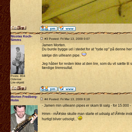
Nicolas Koch-
#3 Posted: Fri Mar 13, 2009 0:07
Simms
Jamen Morten.
Du burde bygge ud i stedet for at "ryde op" på denne her m
sælge din uilleann pipe.
Jeg håber for resten ikke at den lire, som du vil sætte til 
færdige lireresultat.
Posts: 804
Odense
Lire-skjald
Morten Fredberg-
#4 Posted: Fri Mar 13, 2009 8:18
Holm
- Jamen min uilleann pipes er skam til salg - for 15.000 - 
Hmm - mÃ¥ske skulle man starte et udsalg af lÃ¥nte instru
hurtigt bliver udsolgt...