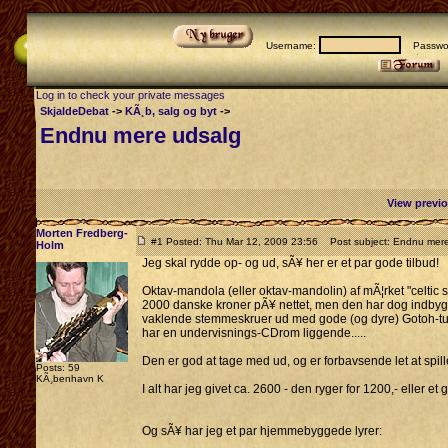
Username:
Passwo
Log in to check your private messages
SkjaldeDebat
->
KÃ¸b, salg og byt
->
Endnu mere udsalg
View previo
Morten Fredberg-
#1 Posted: Thu Mar 12, 2009 23:56
Post subject: Endnu mere
Holm
Jeg skal rydde op- og ud, sÃ¥ her er et par gode tilbud!
Oktav-mandola (eller oktav-mandolin) af mÃ¦rket "celtic s
2000 danske kroner pÃ¥ nettet, men den har dog indbygget
vaklende stemmeskruer ud med gode (og dyre) Gotoh-tune
har en undervisnings-CDrom liggende.....
Den er god at tage med ud, og er forbavsende let at spil
Posts: 59
KÃ¸benhavn K
I alt har jeg givet ca. 2600 - den ryger for 1200,- eller et 
Og sÃ¥ har jeg et par hjemmebyggede lyrer: