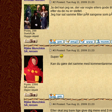
Kristian Nielsen
#2 Posted: Tue Aug 11, 2009 21:20
Ja det kan jeg se, der var nogle ellers gode 
efter da de nu er slettet.
Jeg har sat samme filter pÃ¥ sangene som pÃ¥ 
Posts: 288
SvebÃ¸lle
Hygge-skjald
Rikke Munchkin
#3 Posted: Tue Aug 11, 2009 21:23
SÃ¸rensen
Super
Kan du gøre det samme med kommentarerne? De
Posts: 1566
NÃ¸rrebro
Digter-skjald
Rikke Munchkin
#4 Posted: Tue Aug 11, 2009 21:23
SÃ¸rensen
Eller skal jeg bare lige give dig mere end 3 m