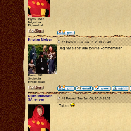
Posts: 1566
NÃ¸rrebro
Digter-skjald
Kristian Nielsen
#7 Posted: Sun Jun 06, 2010 22:49
Jeg har slettet alle tomme kommentarer.
Posts: 288
SvebÃ¸lle
Hygge-skjald
Rikke Munchkin
#8 Posted: Tue Jun 08, 2010 18:31
SÃ¸rensen
Takker