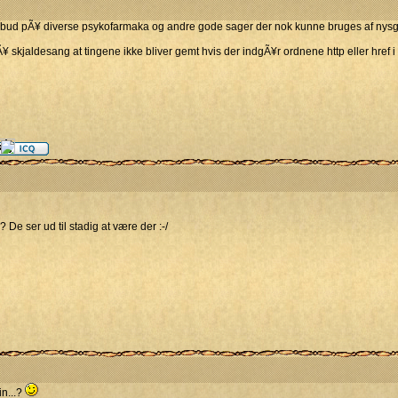
tilbud pÃ¥ diverse psykofarmaka og andre gode sager der nok kunne bruges af nysger
skjaldesang at tingene ikke bliver gemt hvis der indgÃ¥r ordnene http eller href i 
 ser ud til stadig at være der :-/
in...?