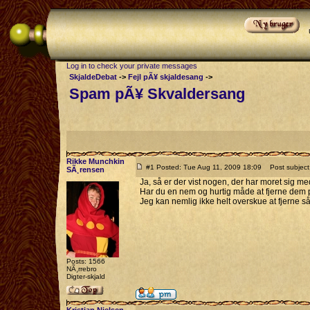
Log in to check your private messages
SkjaldeDebat
->
Fejl pÃ¥ skjaldesang
->
Spam pÃ¥ Skvaldersang
Rikke Munchkin
#1 Posted: Tue Aug 11, 2009 18:09
Post subject
SÃ¸rensen
Ja, så er der vist nogen, der har moret sig m
Har du en nem og hurtig måde at fjerne dem p
Jeg kan nemlig ikke helt overskue at fjerne s
Posts: 1566
NÃ¸rrebro
Digter-skjald