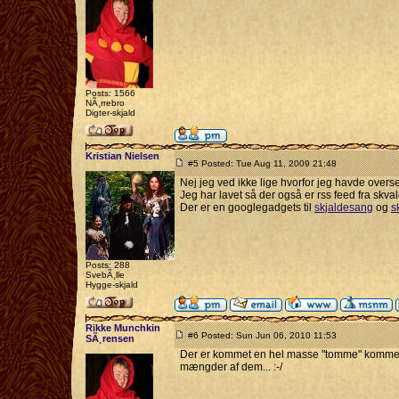
Posts: 1566
NÃ¸rrebro
Digter-skjald
Kristian Nielsen
#5 Posted: Tue Aug 11, 2009 21:48
Nej jeg ved ikke lige hvorfor jeg havde over
Jeg har lavet så der også er rss feed fra skv
Der er en googlegadgets til
skjaldesang
og
s
Posts: 288
SvebÃ¸lle
Hygge-skjald
Rikke Munchkin
#6 Posted: Sun Jun 06, 2010 11:53
SÃ¸rensen
Der er kommet en hel masse "tomme" kommentar
mængder af dem... :-/