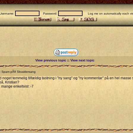
Username:
Password:
Log me on automatically each vis
View previous topic
::
View next topic
: Spam pÃ¥ Skvaldersang
ed noget temmelig tilfældig tastning i "ny sang" og "ny kommentar" på en hel masse
å, Kristian?
å mange enkeltvist :-7