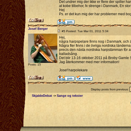
Det undrer mig der ikke er flere der spiller ha
at kobe tilbehor, fx strenge i Danmark, En sto
Hej
Ps. er det kun mig der har problemer med bo
Josef Berger
#5 Posted: Tue Mar 01, 2011 5:34
Hej,
några harpspelare finns nog i Danmark, och ä
Några fler finns i de övriga nordiska ländern
precis den nästa nordiska harpstämman för all
balladsång.
Det blir 13-16 oktober 2011 på Broby Gamle 
Jag återkommer med mer information!
Posts: 15
Josef harpolekare
Display posts from previous:
SkjaldeDebat
->
Sange og tekster