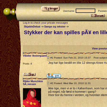
Username:
Passwor
Log in to check your private messages
SkjaldeDebat
->
Sange og tekster
->
Stykker der kan spilles pÃ¥ en lil
View previo
Vibeke Vestergaard
#1 Posted: Sun Feb 21, 2010 15:37
Post subject: 
Jeg har lige bestilt en lille 12 strengs Knee
Posts: 8
Rikke Munchkin
#2 Posted: Wed Mar 10, 2010 11:31
SÃ¸rensen
Ikke lige, men vi er to i København, som har i
på noget, når først vi kommer i gang?
Hvor bor du henne i verden, og hvordan ste