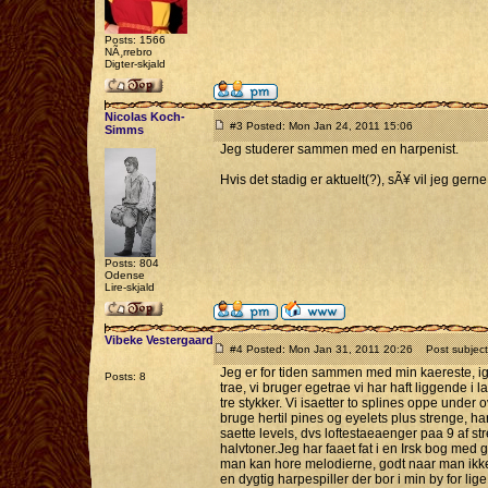
Posts: 1566
NÃ¸rrebro
Digter-skjald
Nicolas Koch-
#3 Posted: Mon Jan 24, 2011 15:06
Simms
Jeg studerer sammen med en harpenist.
Hvis det stadig er aktuelt(?), sÃ¥ vil jeg ger
Posts: 804
Odense
Lire-skjald
Vibeke Vestergaard
#4 Posted: Mon Jan 31, 2011 20:26
Post subject
Jeg er for tiden sammen med min kaereste, ig
Posts: 8
trae, vi bruger egetrae vi har haft liggende i 
tre stykker. Vi isaetter to splines oppe under
bruge hertil pines og eyelets plus strenge, har
saette levels, dvs loftestaeaenger paa 9 af str
halvtoner.Jeg har faaet fat i en Irsk bog med 
man kan hore melodierne, godt naar man ikke e
en dygtig harpespiller der bor i min by for l