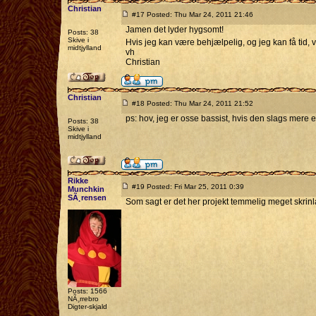
Christian
#17 Posted: Thu Mar 24, 2011 21:46
Jamen det lyder hygsomt!
Posts: 38
Skive i
Hvis jeg kan være behjælpelig, og jeg kan få tid,
midtjylland
vh
Christian
Christian
#18 Posted: Thu Mar 24, 2011 21:52
ps: hov, jeg er osse bassist, hvis den slags mere e
Posts: 38
Skive i
midtjylland
Rikke
#19 Posted: Fri Mar 25, 2011 0:39
Munchkin
SÃ¸rensen
Som sagt er det her projekt temmelig meget skrinlag
Posts: 1566
NÃ¸rrebro
Digter-skjald