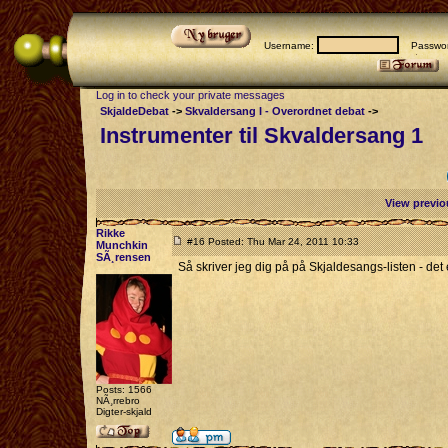
Username:
Passwor
Log in to check your private messages
SkjaldeDebat
->
Skvaldersang I - Overordnet debat
->
Instrumenter til Skvaldersang 1
View previo
Rikke
#16 Posted: Thu Mar 24, 2011 10:33
Munchkin
SÃ¸rensen
Så skriver jeg dig på på Skjaldesangs-listen - det e
Posts: 1566
NÃ¸rrebro
Digter-skjald