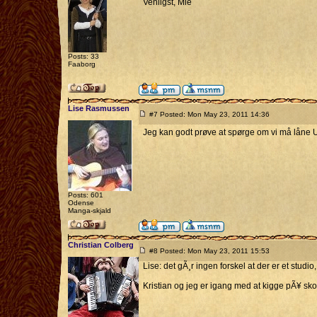
Venligst, Mie
Posts: 33
Faaborg
Lise Rasmussen
#7 Posted: Mon May 23, 2011 14:36
Jeg kan godt prøve at spørge om vi må låne 
Posts: 601
Odense
Manga-skjald
Christian Colberg
#8 Posted: Mon May 23, 2011 15:53
Lise: det gÃ¸r ingen forskel at der er et studi
Kristian og jeg er igang med at kigge pÃ¥ sko