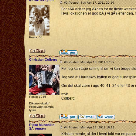
Nickie KÃ¼hnel
#2 Posted: Sun Apr 17, 2011 20:16
For sÃ¥ vidt er jeg Ã¥ben for de fleste weeke
Hvis lokationen er god bÃ¸r vi gÃ¥ efter den, 
Posts: 50
Christian Colberg
#3 Posted: Mon Apr 18, 2011 17:37
Før jeg kan tage stilling til om vi kan bruge 
Jeg ved at Harreskov hytten er god til indspiln
Om det skal være i uge 40, 41, 24 eller 43 er
mvh
Posts: 1036
Colberg
Diktator-skjald/
Folkevalgt samba-
tyran
Rikke Munchkin
#4 Posted: Mon Apr 18, 2011 18:13
SÃ¸rensen
Kristian mente, at der i hvert fald var en pa