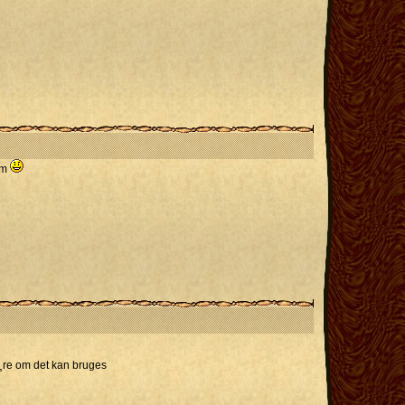
em
Ã¸re om det kan bruges