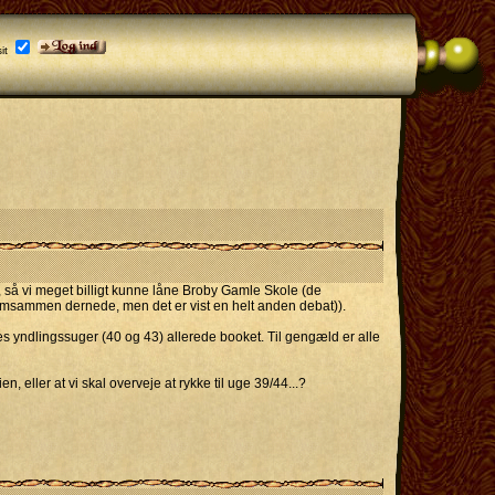
it
 så vi meget billigt kunne låne Broby Gamle Skole (de
g komsammen dernede, men det er vist en helt anden debat)).
s yndlingssuger (40 og 43) allerede booket. Til gengæld er alle
n, eller at vi skal overveje at rykke til uge 39/44...?