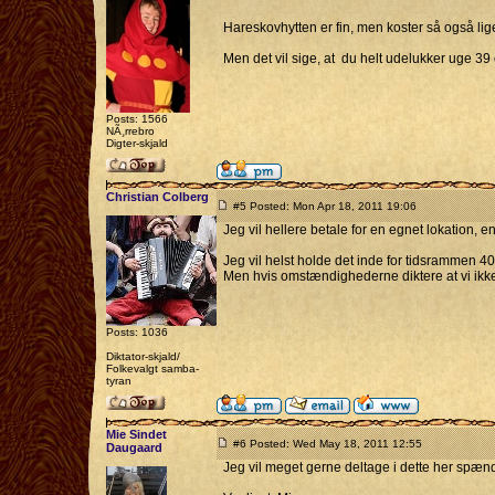
Hareskovhytten er fin, men koster så også lig
Men det vil sige, at du helt udelukker uge 3
Posts: 1566
NÃ¸rrebro
Digter-skjald
Christian Colberg
#5 Posted: Mon Apr 18, 2011 19:06
Jeg vil hellere betale for en egnet lokation, 
Jeg vil helst holde det inde for tidsrammen 40
Men hvis omstændighederne diktere at vi ikke k
Posts: 1036
Diktator-skjald/
Folkevalgt samba-
tyran
Mie Sindet
#6 Posted: Wed May 18, 2011 12:55
Daugaard
Jeg vil meget gerne deltage i dette her spænde