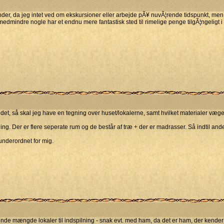
nder, da jeg intet ved om ekskursioner eller arbejde pÃ¥ nuvÃ¦rende tidspunkt, men
medmindre nogle har et endnu mere fantastisk sted til rimelige penge tilgÃ¦ngeligt i
stedet, så skal jeg have en tegning over huset/lokalerne, samt hvilket materialer væg
ing. Der er flere seperate rum og de består af træ + der er madrasser. Så indtil andet
 underordnet for mig.
ssende mængde lokaler til indspilning - snak evt. med ham, da det er ham, der kende