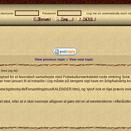
Username:
Password:
Log me on automatically each vis
View previous topic
::
View next topic
Sted (og tid)
ulighed for et favorabelt samarbejde med Folkekulturværkstedet nede omkring Sorø ,
ar hver januar) til at indspille i (og måske på længere sigt have en årlig/halvårli
//www.bgsbroby.dk/Forsamlingshus/KALENDER.htm), og 'sjovt' nok er lige præcis vore
 sted, eller at vi skal overveje alligevel at gøre det en af weekenderne i efterårsferie