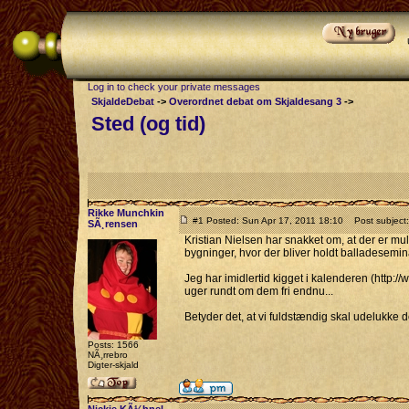
Log in to check your private messages
SkjaldeDebat
->
Overordnet debat om Skjaldesang 3
->
Sted (og tid)
Rikke Munchkin
#1 Posted: Sun Apr 17, 2011 18:10
Post subject: 
SÃ¸rensen
Kristian Nielsen har snakket om, at der er m
bygninger, hvor der bliver holdt balladesemin
Jeg har imidlertid kigget i kalenderen (http:
uger rundt om dem fri endnu...
Betyder det, at vi fuldstændig skal udelukke det
Posts: 1566
NÃ¸rrebro
Digter-skjald