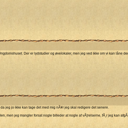
Ungdomshuset. Der er lydstudier og øvelokaler, men jeg ved ikke om vi kan låne d
o, da jeg jo ikke kan tage det med mig nÃ¥r jeg skal redigere det senere.
len, men jeg mangler forsat nogle billeder at nogle af vÃ¦relserne, fÃ¸r jeg kan afg