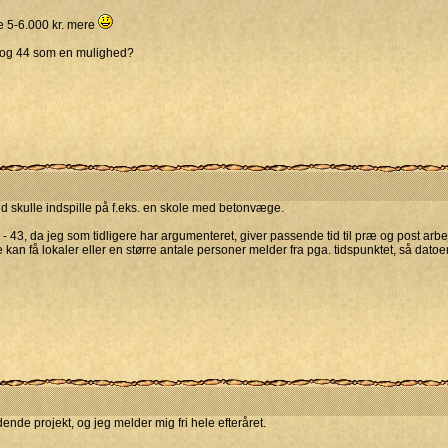
e 5-6.000 kr. mere
9 og 44 som en mulighed?
end skulle indspille på f.eks. en skole med betonvæge.
 - 43, da jeg som tidligere har argumenteret, giver passende tid til præ og post arb
an få lokaler eller en større antale personer melder fra pga. tidspunktet, så datoe
nde projekt, og jeg melder mig fri hele efteråret.