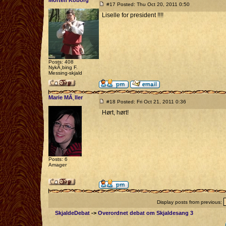
Morten Koborg
#17 Posted: Thu Oct 20, 2011 0:50
Liselle for president !!!!
Posts: 408
NykÃ¸bing F.
Messing-skjald
Marie MÃ¸ller
#18 Posted: Fri Oct 21, 2011 0:36
Hørt, hørt!
Posts: 6
Amager
Display posts from previous:
SkjaldeDebat
->
Overordnet debat om Skjaldesang 3