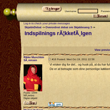
Username:
Passwor
Log in to check your private messages
SkjaldeDebat
->
Overordnet debat om Skjaldesang 3
->
Indspilnings rÃ¦kkefÃ¸lgen
View previo
Rikke Munchkin
#16 Posted: Wed Oct 19, 2011 22:58
SÃ¸rensen
Vi elsker dig for det... og husk på, at du har f
De er at betragte som dine personlige køkk
Posts: 1566
NÃ¸rrebro
Digter-skjald