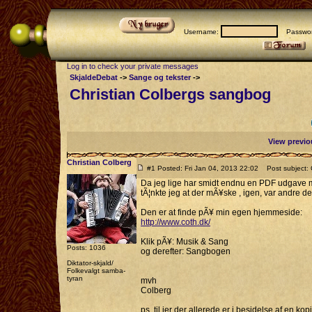
Username:
Passwor
Log in to check your private messages
SkjaldeDebat
->
Sange og tekster
->
Christian Colbergs sangbog
View previo
Christian Colberg
#1 Posted: Fri Jan 04, 2013 22:02
Post subject: 
Da jeg lige har smidt endnu en PDF udgave min
tÃ¦nkte jeg at der mÃ¥ske , igen, var andre de
Den er at finde pÃ¥ min egen hjemmeside:
http://www.coth.dk/
Klik pÃ¥: Musik & Sang
Posts: 1036
og derefter: Sangbogen
Diktator-skjald/
Folkevalgt samba-
tyran
mvh
Colberg
ps. til jer der allerede er i besidelse af en kop