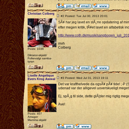
Christian Colberg
#2 Posted: Tue Jul 30, 2013 20:01
SÃ¥ har jeg lavet en stÃ¸rre opdatering af m
efter megen kritik, fÃ¥et lavet en alfabetisk 
http://www.coth.dk/musik/sangbogen_juli_20
mvh
Colberg
Posts: 1036
Diktator-skjald/
Folkevalgt samba-
tyran
Liselle Angelique
#3 Posted: Wed Jul 31, 2013 19:11
Evers Krog Awwal
Det var krafthelvede da ogsÃ¥ pÃ¥ tide! ;-
udenad var der alligevel uoverskueligt mege
Ej, spÃ¸g til side, dette glÃ¦der mig rigtig mege
Ave!
Posts: 407
Amager
Mamma-skjald