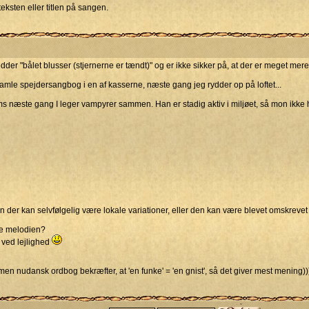
eksten eller titlen på sangen.
edder "bålet blusser (stjernerne er tændt)" og er ikke sikker på, at der er meget mer
amle spejdersangbog i en af kasserne, næste gang jeg rydder op på loftet...
Dams næste gang I leger vampyrer sammen. Han er stadig aktiv i miljøet, så mon ikk
n der kan selvfølgelig være lokale variationer, eller den kan være blevet omskrevet t
le melodien?
g ved lejlighed
r, men nudansk ordbog bekræfter, at 'en funke' = 'en gnist', så det giver mest mening))