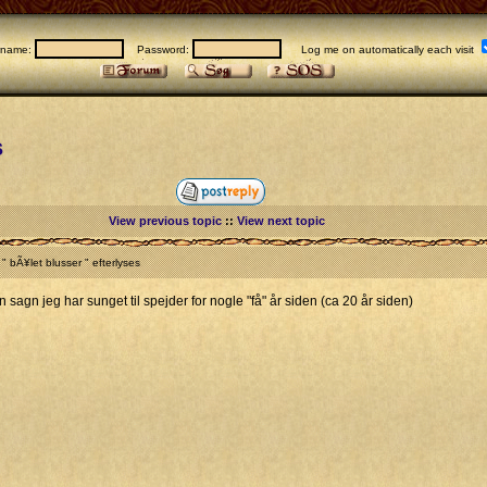
rname:
Password:
Log me on automatically each visit
s
View previous topic
::
View next topic
 bÃ¥let blusser " efterlyses
sagn jeg har sunget til spejder for nogle "få" år siden (ca 20 år siden)