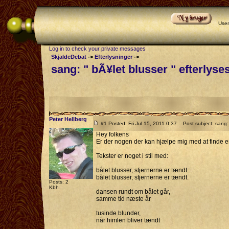
Use
Log in to check your private messages
SkjaldeDebat
->
Efterlysninger
->
sang: " bÃ¥let blusser " efterlyse
Peter Hellberg
#1 Posted: Fri Jul 15, 2011 0:37
Post subject: sang: "
Hey folkens
Er der nogen der kan hjælpe mig med at finde en 
Tekster er noget i stil med:
bålet blusser, stjernerne er tændt.
bålet blusser, stjernerne er tændt.
Posts: 2
Kbh
dansen rundt om bålet går,
samme tid næste år
tusinde blunder,
når himlen bliver tændt