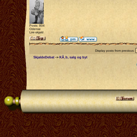
Posts: 804
Odense
Lire-skjald
Display posts from previous:
SkjaldeDebat
->
KÃ¸b, salg og byt