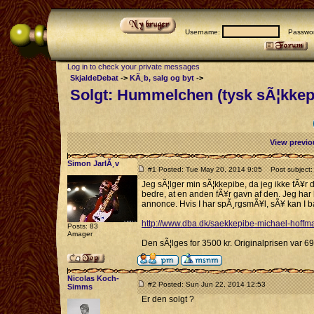
Username:
Passwor
Log in to check your private messages
SkjaldeDebat
->
KÃ¸b, salg og byt
->
Solgt: Hummelchen (tysk sÃ¦kkep
View previo
Simon JarlÃ¸v
#1 Posted: Tue May 20, 2014 9:05
Post subject: 
Jeg sÃ¦lger min sÃ¦kkepibe, da jeg ikke fÃ¥r d
bedre, at en anden fÃ¥r gavn af den. Jeg har l
annonce. Hvis I har spÃ¸rgsmÃ¥l, sÃ¥ kan I ba
http://www.dba.dk/saekkepibe-michael-hoff
Posts: 83
Amager
Den sÃ¦lges for 3500 kr. Originalprisen var 695
Nicolas Koch-
#2 Posted: Sun Jun 22, 2014 12:53
Simms
Er den solgt ?