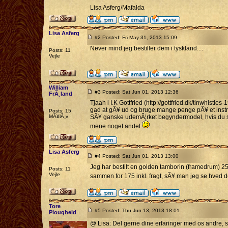
Lisa Asferg/Mafalda
Lisa Asferg
#2 Posted: Fri May 31, 2013 15:09
Never mind jeg bestiller dem i tyskland....
Posts: 11
Vejle
William
#3 Posted: Sat Jun 01, 2013 12:36
FrÃ¸land
Tjaah i I.K Gottfried (http://gottfried.dk/tinwhistles
gad at gÃ¥ ud og bruge mange penge pÃ¥ et instrum
Posts: 15
MÃ¥lÃ¸v
SÃ¥ ganske udemÃ¦rket begyndermodel, hvis du spÃ
mene noget andet
Lisa Asferg
#4 Posted: Sat Jun 01, 2013 13:00
Jeg har bestilt en golden tamborin (framedrum) 25 
Posts: 11
Vejle
sammen for 175 inkl. fragt, sÃ¥ man jeg se hved d
Tore
#5 Posted: Thu Jun 13, 2013 18:01
Plougheld
@ Lisa: Del gerne dine erfaringer med os andre, s