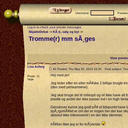
Username:
Passwor
Log in to check your private messages
SkjaldeDebat
->
KÃ¸b, salg og byt
->
Tromme(r) mm sÃ¸ges
View previo
Lisa Asferg
#1 Posted: Thu May 30, 2013 16:30
Post subject: Tro
Hej med jer!
Posts: 11
Vejle
Jeg leder efter en eller mÃ¥ske 2 billige brugte
(den med perlearmene).
Jeg skal bruge det til rollespil og vil ikke have alt
plastik og andet der ikke passer ind i en high fanta
Derudover kunne jeg godt pÃ¥ et tidspunkt have lyst 
spÃ¸rgsmÃ¥let er om der er nogen her der kan skaff
absolut ikke interesseret i en der ikke stemmer.
hÃ¥ber ikke jeg er for krÃ¦vende