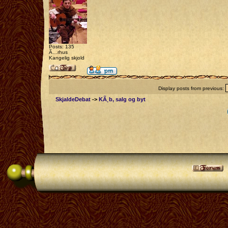
Posts: 135
Ã…rhus
Kangelig skjold
Display posts from previous:
SkjaldeDebat
->
KÃ¸b, salg og byt