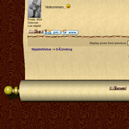
Velkommen...
Posts: 804
Odense
Lire-skjald
Display posts from previous:
SkjaldeDebat
->
GÃ¦stebog