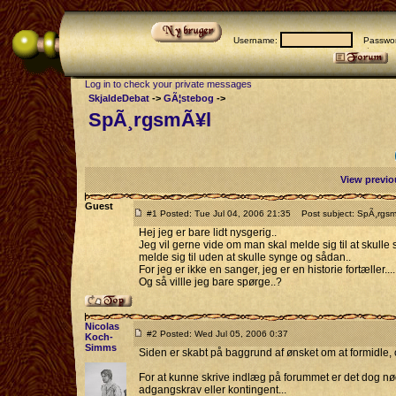
Username:
Passwor
Log in to check your private messages
SkjaldeDebat
->
GÃ¦stebog
->
SpÃ¸rgsmÃ¥l
View previo
Guest
#1 Posted: Tue Jul 04, 2006 21:35
Post subject: SpÃ¸rgs
Hej jeg er bare lidt nysgerig..
Jeg vil gerne vide om man skal melde sig til at skull
melde sig til uden at skulle synge og sådan..
For jeg er ikke en sanger, jeg er en historie fortæller....
Og så villle jeg bare spørge..?
Nicolas
#2 Posted: Wed Jul 05, 2006 0:37
Koch-
Simms
Siden er skabt på baggrund af ønsket om at formidle,
For at kunne skrive indlæg på forummet er det dog nød
adgangskrav eller kontingent...