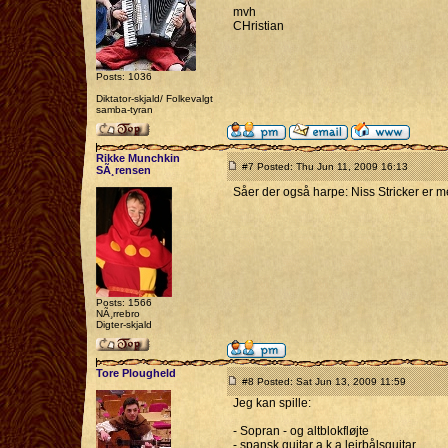
mvh
CHristian
Posts: 1036
Diktator-skjald/ Folkevalgt
samba-tyran
Rikke Munchkin
#7 Posted: Thu Jun 11, 2009 16:13
SÃ¸rensen
Såer der også harpe: Niss Stricker er
Posts: 1566
NÃ¸rrebro
Digter-skjald
Tore Plougheld
#8 Posted: Sat Jun 13, 2009 11:59
Jeg kan spille:
- Sopran - og altblokfløjte
- spansk guitar a.k.a lejrbålsguitar