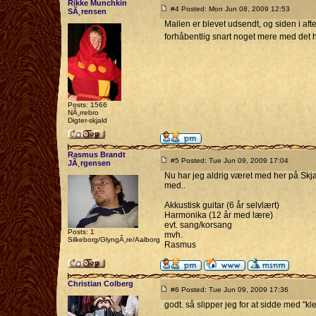
Rikke Munchkin
#4 Posted: Mon Jun 08, 2009 12:53
SÃ¸rensen
Mailen er blevet udsendt, og siden i afte
forhåbentlig snart noget mere med det 
Posts: 1566
NÃ¸rrebro
Digter-skjald
Rasmus Brandt
#5 Posted: Tue Jun 09, 2009 17:04
JÃ¸rgensen
Nu har jeg aldrig været med her på Skja
med..
Akkustisk guitar (6 år selvlært)
Harmonika (12 år med lære)
evt. sang/korsang
Posts: 1
mvh.
Silkeborg/GlyngÃ¸re/Aalborg
Rasmus
Christian Colberg
#6 Posted: Tue Jun 09, 2009 17:36
godt. så slipper jeg for at sidde med "