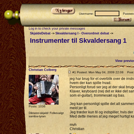
Username:
Passwor
Log in to check your private messages
SkjaldeDebat
->
Skvaldersang I - Overordnet debat
->
Instrumenter til Skvaldersang 1
View previo
Christian Colberg
#1 Posted: Mon May 04, 2009 22:08
Post s
jeg har brug for et overblik over de ins
hvem der kan spille hvad.
Personligt forud ser jeg at der skal brug
Klaver, keyboard (nej det er ikke det sa
som el-guitar), trommesæt og bas.
Jeg kan personligt spille det alt sammen,
Posts: 1036
meld jer til.
Jeg træder kun til og indspiller, hvis der
Diktator-skjald/ Folkevalgt
Med dette menes at jeg meget hurtigt kan 
samba-tyran
mvh
Christian