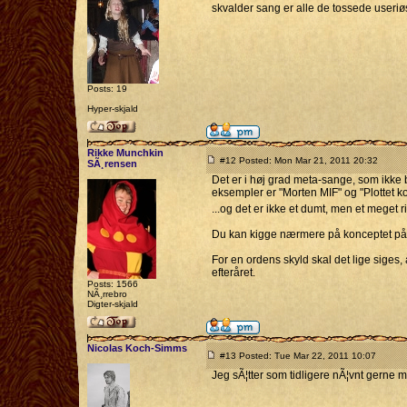
skvalder sang er alle de tossede useriø
Posts: 19
Hyper-skjald
Rikke Munchkin
#12 Posted: Mon Mar 21, 2011 20:32
SÃ¸rensen
Det er i høj grad meta-sange, som ikke br
eksempler er "Morten MIF" og "Plottet 
...og det er ikke et dumt, men et meget 
Du kan kigge nærmere på konceptet p
For en ordens skyld skal det lige siges,
efteråret.
Posts: 1566
NÃ¸rrebro
Digter-skjald
Nicolas Koch-Simms
#13 Posted: Tue Mar 22, 2011 10:07
Jeg sÃ¦tter som tidligere nÃ¦vnt gerne min