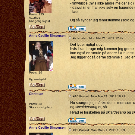
- tinwhistle (hvis ikke andre melder sig)
- dawul (men har ikke selv én liggende)
- laud
Posts: 135
Ã…rhus
Og så synger jeg tenorstemme (solo og 
Kangelig skjold
Anne Cecilie Simonsen
#9 Posted: Mon Mar 21, 2011 12:42
Det lyder rigtigt sjovt.
hvis I kan bruge mig kommer jeg gerne 
kan også en smule på andre fløjte instr
Jeg ligger også gerne stemme til, jeg e
Posts: 19
Hyper-skjald
Christian
#10 Posted: Mon Mar 21, 2011 18:29
Nu spørger jeg måske dumt, men som uer
Posts: 38
og
skvaldersang
er, så:
Skive i midtjylland
Hvad er forskellen på
skjaldesang
og
s
Anne Cecilie Simonsen
#11 Posted: Mon Mar 21, 2011 18:39