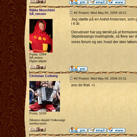
Rikke Munchkin
#2 Posted: Wed May 06, 2009 18:21
SÃ¸rensen
Jeg stødte på en Astrid Andersen, som go
i 6 år.
Derudover har jeg tænkt på at formuler
Skjaldesangs mailingliste, så flere ser
vores forum og ser, hvad der sker løbe
Posts: 1566
NÃ¸rrebro
Digter-skjald
Christian Colberg
#3 Posted: Wed May 06, 2009 23:31
you do that. =)
Posts: 1036
Diktator-skjald/ Folkevalgt
samba-tyran