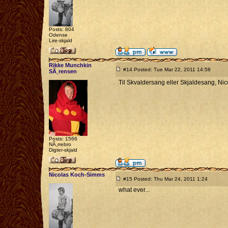
Posts: 804
Odense
Lire-skjald
Rikke Munchkin
#14 Posted: Tue Mar 22, 2011 14:58
SÃ¸rensen
Til Skvaldersang eller Skjaldesang, Ni
Posts: 1566
NÃ¸rrebro
Digter-skjald
Nicolas Koch-Simms
#15 Posted: Thu Mar 24, 2011 1:24
what ever...