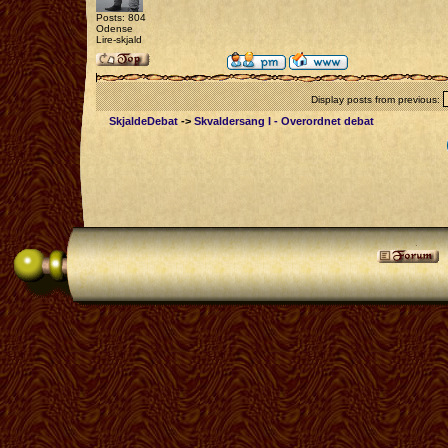
Posts: 804
Odense
Lire-skjald
Display posts from previous:
SkjaldeDebat
->
Skvaldersang I - Overordnet debat