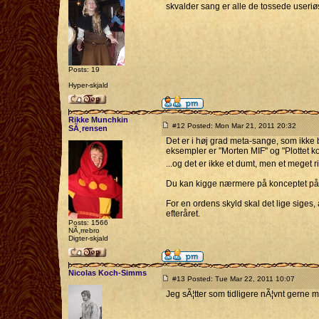
skvalder sang er alle de tossede useriø
Posts: 19
Hyper-skjald
Rikke Munchkin
#12 Posted: Mon Mar 21, 2011 20:32
SÃ¸rensen
Det er i høj grad meta-sange, som ikke br
eksempler er "Morten MIF" og "Plottet 
...og det er ikke et dumt, men et meget 
Du kan kigge nærmere på konceptet p
For en ordens skyld skal det lige siges,
efteråret.
Posts: 1566
NÃ¸rrebro
Digter-skjald
Nicolas Koch-Simms
#13 Posted: Tue Mar 22, 2011 10:07
Jeg sÃ¦tter som tidligere nÃ¦vnt gerne min