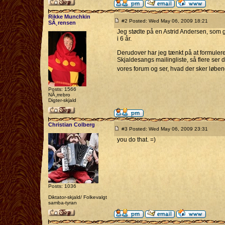
Rikke Munchkin
#2 Posted: Wed May 06, 2009 18:21
SÃ¸rensen
Jeg stødte på en Astrid Andersen, som go
i 6 år.
Derudover har jeg tænkt på at formuler
Skjaldesangs mailingliste, så flere ser
vores forum og ser, hvad der sker løbe
Posts: 1566
NÃ¸rrebro
Digter-skjald
Christian Colberg
#3 Posted: Wed May 06, 2009 23:31
you do that. =)
Posts: 1036
Diktator-skjald/ Folkevalgt
samba-tyran