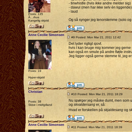
- tinwhistle (hvis ikke andre melder sig)
- dawul (men har ikke selv én liggende)
- laud
Posts: 135
Ã…rhus
Og så synger jeg tenorstemme (solo og 
Kangelig skjold
Anne Cecilie Simonsen
#9 Posted: Mon Mar 21, 2011 12:42
Det lyder rigtigt sjovt.
hvis I kan bruge mig kommer jeg gerne 
kan også en smule på andre fløjte instr
Jeg ligger også gerne stemme til, jeg e
Posts: 19
Hyper-skjald
Christian
#10 Posted: Mon Mar 21, 2011 18:29
Nu spørger jeg måske dumt, men som uer
Posts: 38
og
skvaldersang
er, så:
Skive i midtjylland
Hvad er forskellen på
skjaldesang
og
s
Anne Cecilie Simonsen
#11 Posted: Mon Mar 21, 2011 18:39