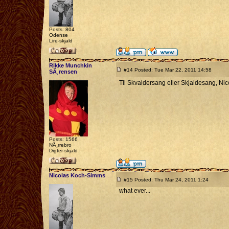
Posts: 804
Odense
Lire-skjald
Rikke Munchkin
#14 Posted: Tue Mar 22, 2011 14:58
SÃ¸rensen
Til Skvaldersang eller Skjaldesang, Ni
Posts: 1566
NÃ¸rrebro
Digter-skjald
Nicolas Koch-Simms
#15 Posted: Thu Mar 24, 2011 1:24
what ever...