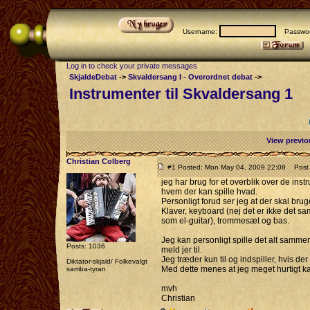
Username:
Passwor
Log in to check your private messages
SkjaldeDebat
->
Skvaldersang I - Overordnet debat
->
Instrumenter til Skvaldersang 1
View previo
Christian Colberg
#1 Posted: Mon May 04, 2009 22:08
Post s
jeg har brug for et overblik over de ins
hvem der kan spille hvad.
Personligt forud ser jeg at der skal brug
Klaver, keyboard (nej det er ikke det sa
som el-guitar), trommesæt og bas.
Jeg kan personligt spille det alt sammen,
Posts: 1036
meld jer til.
Jeg træder kun til og indspiller, hvis der
Diktator-skjald/ Folkevalgt
Med dette menes at jeg meget hurtigt kan 
samba-tyran
mvh
Christian