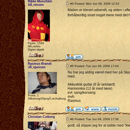
Rikke Munchkin
#4 Posted: Mon Jun 08, 2009 12:53
SÃ¸rensen
Mailen er blevet udsendt, og siden i afte
forhåbentlig snart noget mere med det 
Posts: 1566
NÃ¸rrebro
Digter-skjald
Rasmus Brandt
#5 Posted: Tue Jun 09, 2009 17:04
JÃ¸rgensen
Nu har jeg aldrig været med her på Skja
med..
Akkustisk guitar (6 år selvlært)
Harmonika (12 år med lære)
evt. sang/korsang
Posts: 1
mvh.
Silkeborg/GlyngÃ¸re/Aalborg
Rasmus
Christian Colberg
#6 Posted: Tue Jun 09, 2009 17:36
godt. så slipper jeg for at sidde med "