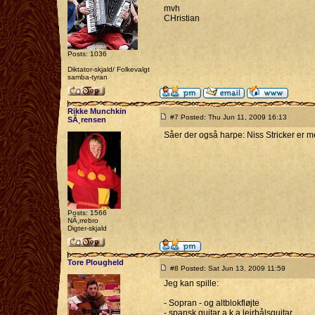
mvh
CHristian
Posts: 1036
Diktator-skjald/ Folkevalgt
samba-tyran
Rikke Munchkin
#7 Posted: Thu Jun 11, 2009 16:13
SÃ¸rensen
Såer der også harpe: Niss Stricker er
Posts: 1566
NÃ¸rrebro
Digter-skjald
Tore Plougheld
#8 Posted: Sat Jun 13, 2009 11:59
Jeg kan spille:
- Sopran - og altblokfløjte
- spansk guitar a.k.a lejrbålsguitar