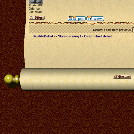
Posts: 804
Odense
Lire-skjald
Display posts from previous:
SkjaldeDebat
->
Skvaldersang I - Overordnet debat