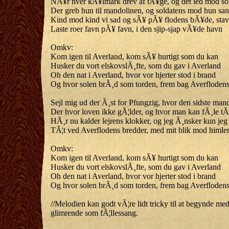
NÃ¥r hver kÃ¥lmark drev af tÃ¥ge, og det led mod s
Der greb hun til mandolinen, og soldatens mod hun sa
Kind mod kind vi sad og sÃ¥ pÃ¥ flodens bÃ¥de, sta
Laste roer favn pÃ¥ favn, i den sjip-sjap vÃ¥de havn
Omkv:
Kom igen til Averland, kom sÃ¥ hurtigt som du kan
Husker du vort elskovslÃ¸fte, som du gav i Averland
Oh den nat i Averland, hvor vor hjerter stod i brand
Og hvor solen brÃ¸d som torden, frem bag Averfloden
Sejl mig ud der Ã¸st for Pfungzig, hvor den sidste mand
Der hvor loven ikke gÃ¦lder, og hvor man kan fÃ¸le tÃ
HÃ¸r nu kalder lejrens klokker, og jeg Ã¸nsker kun jeg
TÃ¦t ved Averflodens bredder, med mit blik mod himle
Omkv:
Kom igen til Averland, kom sÃ¥ hurtigt som du kan
Husker du vort elskovslÃ¸fte, som du gav i Averland
Oh den nat i Averland, hvor vor hjerter stod i brand
Og hvor solen brÃ¸d som torden, frem bag Averfloden
//Melodien kan godt vÃ¦re lidt tricky til at begynde 
glimrende som fÃ¦llessang.