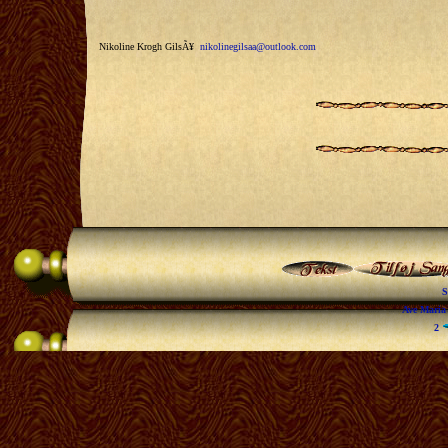
Nikoline Krogh GilsÃ¥
nikolinegilsaa@outlook.com
S
Ave Mari
2