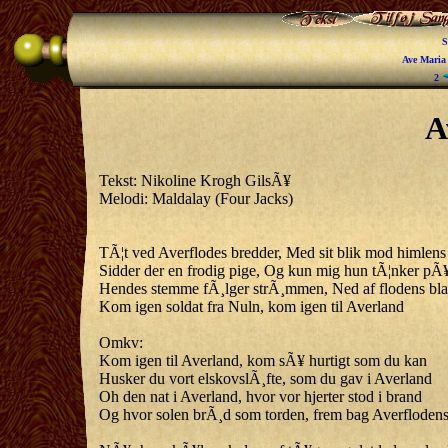
S
Ave Mari
2
A
Tekst: Nikoline Krogh GilsÃ¥
Melodi: Maldalay (Four Jacks)
TÃ¦t ved Averflodes bredder, Med sit blik mod himlen
Sidder der en frodig pige, Og kun mig hun tÃ¦nker pÃ
Hendes stemme fÃ¸lger strÃ¸mmen, Ned af flodens bl
Kom igen soldat fra Nuln, kom igen til Averland
Omkv:
Kom igen til Averland, kom sÃ¥ hurtigt som du kan
Husker du vort elskovslÃ¸fte, som du gav i Averland
Oh den nat i Averland, hvor vor hjerter stod i brand
Og hvor solen brÃ¸d som torden, frem bag Averfloden