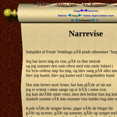
Sange
N
Narrevise
Nøkken
Sang
Nattens fugle kommer snart
M
Forbogstav
O
Narrevise
Indspillet af Frode Veddinge pÃ¥ plade albummet "harp
Jeg har lavet mig en vise, pÃ¥ en flue melodi
og jeg summer den som oftest med min mule lukket i
for hvis ordene slap fra mig, og blev sang pÃ¥ alles m
blev jeg bastet, blev jeg kastet ned i fangehullets bund
Har min herrer store fester, har han glÃ¦de af sin nar
jeg er svinsk i mine sange og er frÃ¦k i mine svar
jeg kan skrÃ¥le mine viser, men den bedste kan jeg ku
dunkelt summe sÃ¥ min stumme vise holdes bag min 
Karle nÃ¥r de strigler heste, piger nÃ¥r de bleger lin
gÃ¥r og nynner, gÃ¥r og summer, gÃ¥r og synger mel