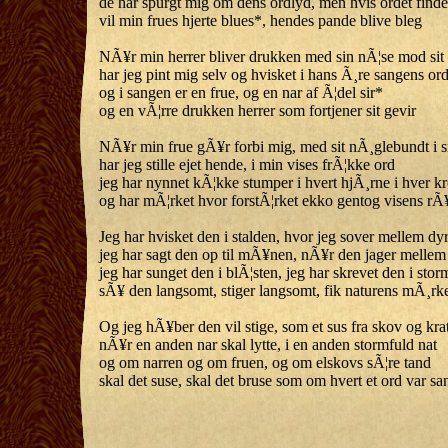
de har spurgt mig om dens ordlyd, men hvis ordet finde
vil min frues hjerte blues*, hendes pande blive bleg
NÃ¥r min herrer bliver drukken med sin nÃ¦se mod sit
har jeg pint mig selv og hvisket i hans Ã¸re sangens or
og i sangen er en frue, og en nar af Ã¦del sir*
og en vÃ¦rre drukken herrer som fortjener sit gevir
NÃ¥r min frue gÃ¥r forbi mig, med sit nÃ¸glebundt i 
har jeg stille ejet hende, i min vises frÃ¦kke ord
jeg har nynnet kÃ¦kke stumper i hvert hjÃ¸rne i hver k
og har mÃ¦rket hvor forstÃ¦rket ekko gentog visens r
Jeg har hvisket den i stalden, hvor jeg sover mellem dy
jeg har sagt den op til mÃ¥nen, nÃ¥r den jager mellem
jeg har sunget den i blÃ¦sten, jeg har skrevet den i stor
sÃ¥ den langsomt, stiger langsomt, fik naturens mÃ¸rk
Og jeg hÃ¥ber den vil stige, som et sus fra skov og kra
nÃ¥r en anden nar skal lytte, i en anden stormfuld nat
og om narren og om fruen, og om elskovs sÃ¦re tand
skal det suse, skal det bruse som om hvert et ord var sa