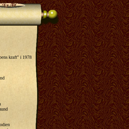
ens kraft" i 1978
und
n
mund
odien