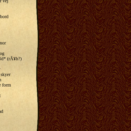
r vej
 bord
d
snor
rog
Ã¥d* (rÃ¥b?)
r
 skyer
m
e form
t
nd