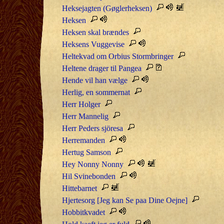
Heksejagten (Gøglerheksen)
Heksen
Heksen skal brændes
Heksens Vuggevise
Heltekvad om Orbius Stormbringer
Heltene drager til Pangea
Hende vil han vælge
Herlig, en sommernat
Herr Holger
Herr Mannelig
Herr Peders sjöresa
Herremanden
Hertug Samson
Hey Nonny Nonny
Hil Svinebonden
Hittebarnet
Hjertesorg [Jeg kan Se paa Dine Oejne]
Hobbitkvadet