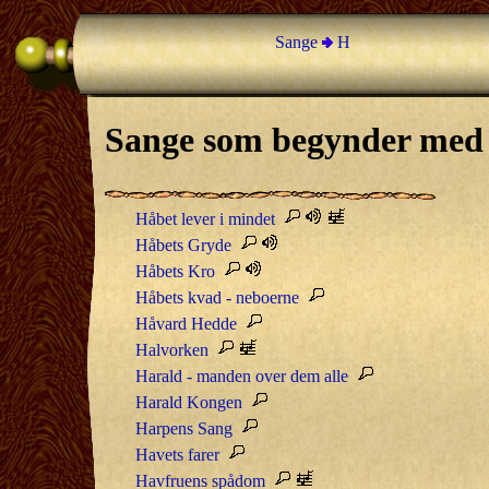
Sange
H
Sange som begynder med
Håbet lever i mindet
Håbets Gryde
Håbets Kro
Håbets kvad - neboerne
Håvard Hedde
Halvorken
Harald - manden over dem alle
Harald Kongen
Harpens Sang
Havets farer
Havfruens spådom