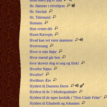
Hold kaeft jeg er fuld
Hr. Bøsmer i elverhjem
Hr. Sinclair
Hr. Tidemand
Humans
Hun venter dér
Huset Rævepis
Hvad kan vel være skønnere
Hvervesang
Hvor er min fløjte
Hvor mænd går hen
hvor skoven dog er ung og frisk!
Hvorfor Nøjes
Hvorfor?
Hwithurs Ære
Hyldest til Dansens Herre
Hyldest til de 3 Modergudinder
Hyldest til de tapre krofolk i "Den Glade Fritte"
Hyldest til Elisabeth og Johannes