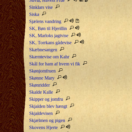
Silvia, Havets Frue
Sinklars vise
Siska
Sjælens vandring
SK, Bøn til Hjerillin
SK, Marloks jagtvise
SK, Torrkans gådevise
Skæbnesangen
Skæmtevise om Kahr
Skål for ham af hvem vi fik
Skønjomfruen
Skønne Mary
Skønridder
Skalde Kalle
Skipper og jomfru
Skjalden blev hængt
Skjaldevisen
Skjælmen og pigen
Skovens Hjerte