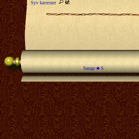
Syv kærester
Sange
S