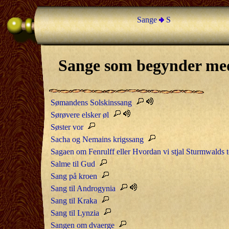
Sange
S
Sange som begynder me
Sømandens Solskinssang
Sørøvere elsker øl
Søster vor
Sacha og Nemains krigssang
Sagaen om Fenrulff eller Hvordan vi stjal Sturmwalds 
Salme til Gud
Sang på kroen
Sang til Androgynia
Sang til Kraka
Sang til Lynzia
Sangen om dvaerge