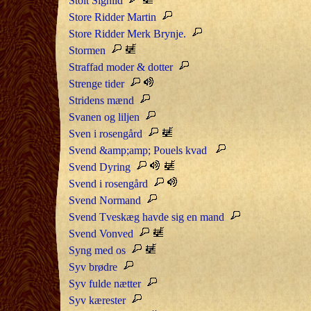
Stolt Signild
Store Ridder Martin
Store Ridder Merk Brynje.
Stormen
Straffad moder & dotter
Strenge tider
Stridens mænd
Svanen og liljen
Sven i rosengård
Svend &amp;amp; Pouels kvad
Svend Dyring
Svend i rosengård
Svend Normand
Svend Tveskæg havde sig en mand
Svend Vonved
Syng med os
Syv brødre
Syv fulde nætter
Syv kærester