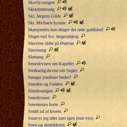
Skovly-sangen
Skræmmesang
Skt. Jørgens Gilde
Skt. Michaels hymne
Skønjomfru hun drager det røde guldbånd
Slaget ved Sct. Jørgensbjerg
Slaverne rådte på Østersø
Slavesang
Slutsang
Smædevisen om Kapellet
Sm&aelig;devise om Seglet
Smager jomfruer bedre?
Smeden og Fanden
Smedesangen
Smedevisen
Smerternes herre
Smidt ud af kroem
Snart er jeg atter naer igen (min ven)
Soen og skrædderen