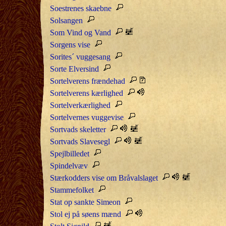
Soestrenes skaebne
Solsangen
Som Vind og Vand
Sorgens vise
Sorites´ vuggesang
Sorte Elversind
Sortelverens frændehad
Sortelverens kærlighed
Sortelverkærlighed
Sortelvernes vuggevise
Sortvads skeletter
Sortvads Slavesegl
Spejlbilledet
Spindelvæv
Stærkodders vise om Bråvalslaget
Stammefolket
Stat op sankte Simeon
Stol ej på søens mænd