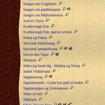
Sangen om Evigheden
Sangen om grødklumpen
Sangen om Midnatskronen
Saul er i byen
Scarborough Fair
Scarborough Fair, møens version
Selma og Fakus
Serconsk frihedssang
Serconsk sømandssang
Sercos den Tapre
Shamran
Siden jeg fandt dig - Mallick og Nessa
Sidsel Viddelvand
Sigøjnersang
Sigurdskvadet - Grane bar guld af heden
Sigøjnerpigen og fyrstesønnen
Sikke en helt
Silibrand