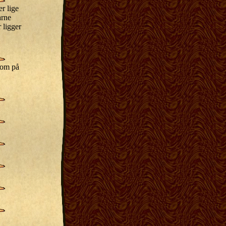
r lige
arne
r ligger
som på