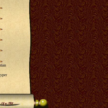
stian
yper