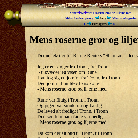
Sange
M
Mens roserne gror og liljerne med
Melatokes kampsang
Sang
Mianis velsignelse
L
Forbogstav
N
Mens roserne gror og lilj
Denne tekst er fra Bjarne Reuters "Shamran – den
Jeg er en sanger fra Tronn, fra Tronn
Nu kvæder jeg visen om Rune
Han tog sig en jomfru fra Tronn, fra Tronn
Den jomfru hun blev hans kone
- Mens roserne gror, og liljerne med
Rune var flittig i Tronn, i Tronn
Og pigen var smuk, rar og kærlig
De leved alt fredligt i Tronn, i Tronn
Den søn hun ham fødte var herlig
- Mens roserne gror, og liljerne med
Da kom der alt bud til Tronn, til Tronn