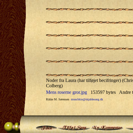
Noder fra Laura (har tilføjet becifringer) (Chri
Colberg)
Mens roserne gror.jpg
153597 bytes Andre t
Rikke M. Sørensen
munchkin@skjaldesang.dk