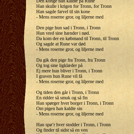
Den konge han kaldte på Rune
Han skulle i krigen for Tronn, for Tronn
Han sagde farvel til sin kone
- Mens roserne gror, og liljerne med
Den pige hun sad i Tronn, i Tronn
Hun vred sine hænder i nød.
Da kom der en købmand til Tronn, til Tronn
Og sagde at Rune var død
- Mens roserne gror, og liljerne med
Da gik den pige fra Tronn, fra Tronn
Og tog sine ligklæder på
Ej mere hun bliver i Tronn, i Tronn
I graven hun Rune vil få
- Mens roserne gror, og liljerne med
Og tiden den går i Tronn, i Tronn
En ridder så smuk og så fin
Han spørger hver borger i Tronn, i Tronn
Om pigen han kaldte sin
- Mens roserne gror, og liljerne med
Han spø’r hver stodder i Tronn, i Tronn
Og finder til sidst så en ven