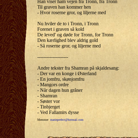
Han viser ham vejen fra Tronn, fra Tronn
Til graven han kommer hen
- Hvor roserne gror, og liljerne med
Nu hviler de to i Tronn, i Tronn
Forenet i graven så kold
De leved' og døde for Tronn, for Tronn
Den kærlighed blev aldrig gold
- Så roserne gror, og liljerne med
--------------------
Andre tekster fra Shamran på skjaldesang:
- Der var en konge i Østerland
- En jomfru, skønjomfru
- Mangors ordre
- Når dagen hun gråner
- Shamran
- Søster vor
- Tinbjerget
- Ved Fallamirs dysse
Memmer
marieprefect@hotmail.com