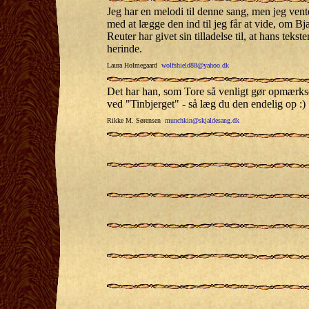
Jeg har en melodi til denne sang, men jeg vente
med at lægge den ind til jeg får at vide, om Bj
Reuter har givet sin tilladelse til, at hans tekste
herinde.
Laura Holmegaard
wolfshield88@yahoo.dk
Det har han, som Tore så venligt gør opmærk
ved "Tinbjerget" - så læg du den endelig op :)
Rikke M. Sørensen
munchkin@skjaldesang.dk