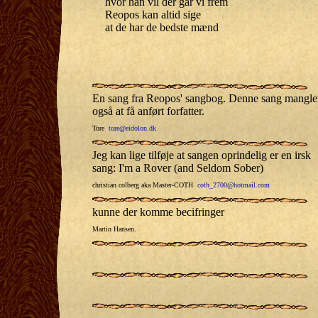
hvor han vil der går vi frem
Reopos kan altid sige
at de har de bedste mænd
En sang fra Reopos' sangbog. Denne sang mangle
også at få anført forfatter.
Tore
tore@eidolon.dk
Jeg kan lige tilføje at sangen oprindelig er en irsk
sang: I'm a Rover (and Seldom Sober)
christian colberg aka Master-COTH
coth_2700@hotmail.com
kunne der komme becifringer
Martin Hansen.