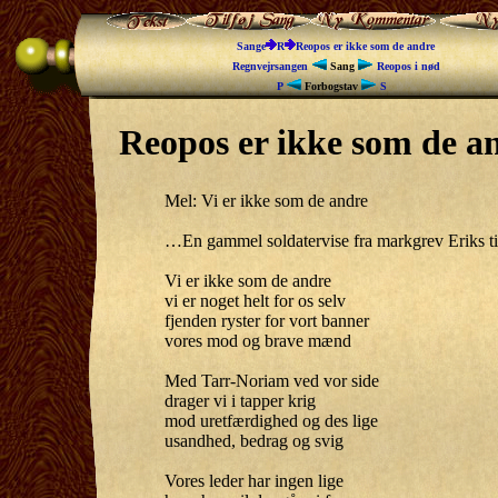
Sange
R
Reopos er ikke som de andre
Regnvejrsangen
Sang
Reopos i nød
P
Forbogstav
S
Reopos er ikke som de a
Mel: Vi er ikke som de andre
…En gammel soldatervise fra markgrev Eriks t
Vi er ikke som de andre
vi er noget helt for os selv
fjenden ryster for vort banner
vores mod og brave mænd
Med Tarr-Noriam ved vor side
drager vi i tapper krig
mod uretfærdighed og des lige
usandhed, bedrag og svig
Vores leder har ingen lige