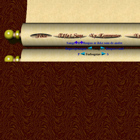
Sange
R
Reopos er ikke som de andre
Regnvejrsangen
Sang
Reopos i nød
P
Forbogstav
S