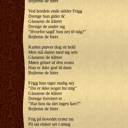
Bejlerne de hirer
Ved bordets ende sidder Frigg
Drenge hun gider ik'
Glassene de klirrer
Drenge de undre sig
"Hvorfor sagd' hun nej til mig?"
Bejlerne de hirer
Karlen prøver dog sit held
Men må danse med sig selv
Glassene de klirrer
Møen griner af den svans
Han er ikke god til dans
Bejlerne de hirer
Frigg hun siger stadig nej
"Du er ikke noget for mig"
Glassene de klirrer
Drenge forvirret er
"Har hun da slet ingen kær?"
Bejlerne de hirer
Frig på hovedet ryster nu
På sin elsker ser i smug