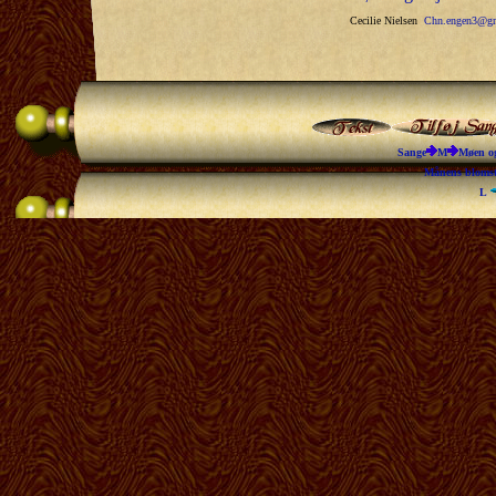
Cecilie Nielsen
Chn.engen3@gm
Sange
M
Møen og
Månens bloms
L