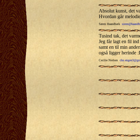
Absolut kunst, det va
Hvordan går melodi
Søren Haandbæk
soren@haandb
Tusind tak, det varmer
Jeg får lagt en fil in
samt en til min ande
også ligger herinde 
Cecilie Nielsen
chn.engen3@gm