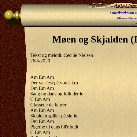
Sange
M
Møen og
Månens bloms
L
Møen og Skjalden (
Tekst og melodi: Cecilie Nielsen
26/5-2020
Am Em Am
Der var fest på vores kro
Dm Em Am
Sang og dans og folk der lo
C Em Am
Glassene de klirrer
Am Em Am
Skjalden spiller på sin lut
Dm Em Am
Pigerne til dans bli'r budt
C Em Am