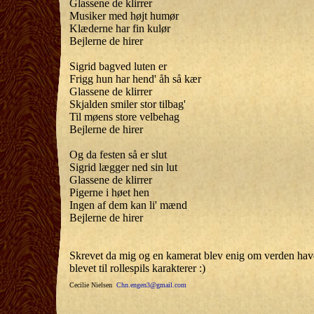
Glassene de klirrer
Musiker med højt humør
Klæderne har fin kulør
Bejlerne de hirer
Sigrid bagved luten er
Frigg hun har hend' åh så kær
Glassene de klirrer
Skjalden smiler stor tilbag'
Til møens store velbehag
Bejlerne de hirer
Og da festen så er slut
Sigrid lægger ned sin lut
Glassene de klirrer
Pigerne i høet hen
Ingen af dem kan li' mænd
Bejlerne de hirer
Skrevet da mig og en kamerat blev enig om verden havd
blevet til rollespils karakterer :)
Cecilie Nielsen
Chn.engen3@gmail.com