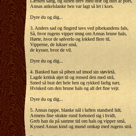
Lærken sang, og luften drev med dræ og duft af pors,
Annas ankelslanke ben var lagt så let i kors.
Dyre du og dig...
3. Anders sad og fingred tavs ved pibekandens fals,
Så, hvor rugens vipper strøg om Annas brune hals,
Hørte, hvor de sølverlo og lokked flere til,
Vipperne, de lukser små,
de kysser, hvor de vil.
Dyre du og dig...
4. Banked han så piben ud imod sin støvletå,
Lagde kritisk øjet til og rensed den med strå,
Smed så brat det hele hen og rykked farlig nær,
Hvisked om den brune hals og alt det fine vejr.
Dyre du og dig...
5. Annas rappe, blanke nål i luften standsed lidt,
Armens fine strakte rund fortoned sig i hvidt,
Greb han da på samme tid om hals og vipper små,
Kyssed Annas kind og mund omkap med rugens strå.