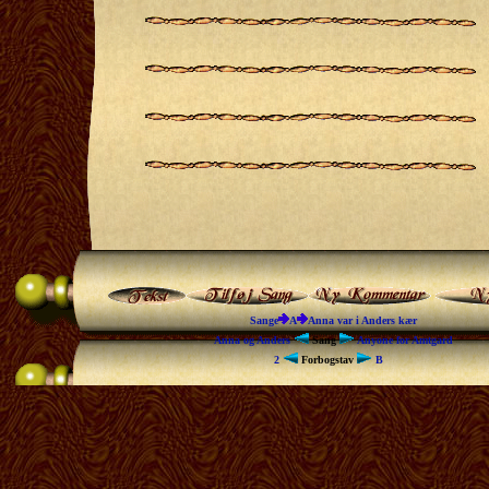
Sange
A
Anna var i Anders kær
Anna og Anders
Sang
Anyone for Amtgard
2
Forbogstav
B