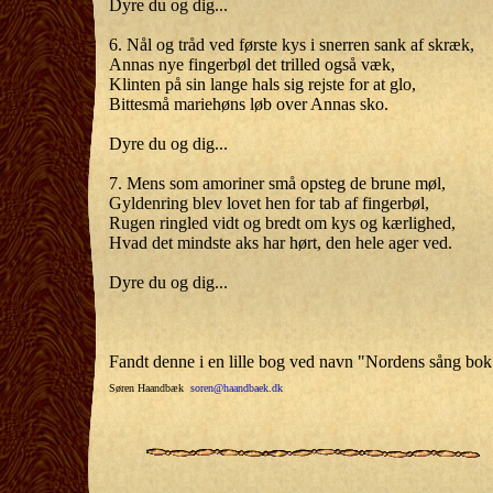
Dyre du og dig...
6. Nål og tråd ved første kys i snerren sank af skræk,
Annas nye fingerbøl det trilled også væk,
Klinten på sin lange hals sig rejste for at glo,
Bittesmå mariehøns løb over Annas sko.
Dyre du og dig...
7. Mens som amoriner små opsteg de brune møl,
Gyldenring blev lovet hen for tab af fingerbøl,
Rugen ringled vidt og bredt om kys og kærlighed,
Hvad det mindste aks har hørt, den hele ager ved.
Dyre du og dig...
Fandt denne i en lille bog ved navn "Nordens sång bok
Søren Haandbæk
soren@haandbaek.dk