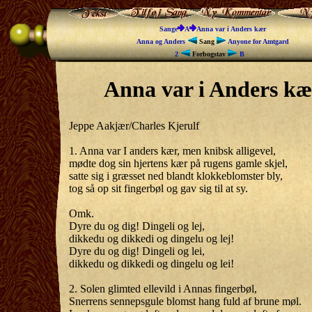
Sange
A
Anna var i Anders kær
Anna og Anders
Sang
Anyone for Amtgard
2
Forbogstav
B
Anna var i Anders kæ
Jeppe Aakjær/Charles Kjerulf
1. Anna var I anders kær, men knibsk alligevel,
mødte dog sin hjertens kær på rugens gamle skjel,
satte sig i græsset ned blandt klokkeblomster bly,
tog så op sit fingerbøl og gav sig til at sy.
Omk.
Dyre du og dig! Dingeli og lej,
dikkedu og dikkedi og dingelu og lej!
Dyre du og dig! Dingeli og lei,
dikkedu og dikkedi og dingelu og lei!
2. Solen glimted ellevild i Annas fingerbøl,
Snerrens sennepsgule blomst hang fuld af brune møl.